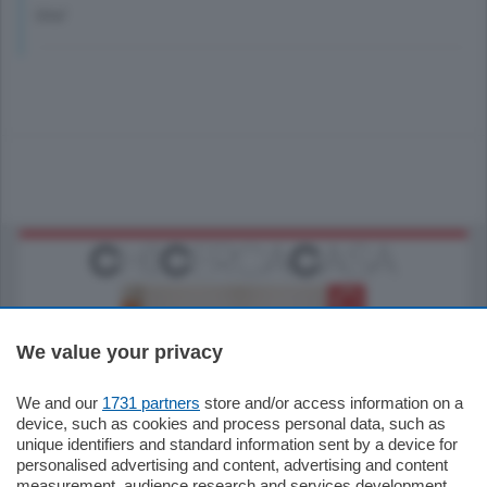
Una!
We value your privacy
We and our
1731 partners
store and/or access information on a
185.000
€
device, such as cookies and process personal data, such as
unique identifiers and standard information sent by a device for
Cernobbio - Como
personalised advertising and content, advertising and content
Appartamento
measurement, audience research and services development.