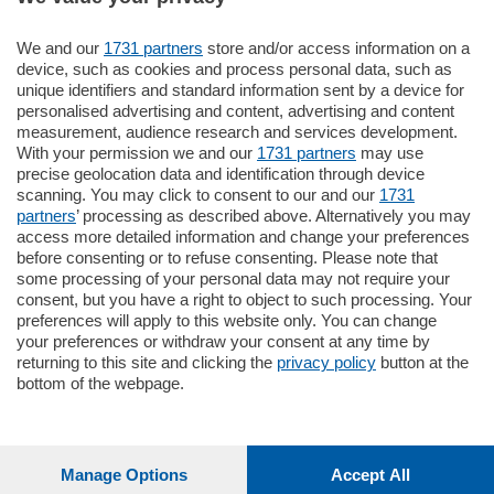
We and our
1731 partners
store and/or access information on a
795.000
€
device, such as cookies and process personal data, such as
unique identifiers and standard information sent by a device for
Como - Como
personalised advertising and content, advertising and content
Quadrilocale
measurement, audience research and services development.
Zona Como Borghi. Nel complesso di
With your permission we and our
1731 partners
may use
nuova costruzione "JIULIUS" in Classe
precise geolocation data and identification through device
Energetica A2 proponiamo ampio
scanning. You may click to consent to our and our
1731
Quadrilocale …
partners
’ processing as described above. Alternatively you may
mq.
145
locali:
4
access more detailed information and change your preferences
before consenting or to refuse consenting. Please note that
some processing of your personal data may not require your
consent, but you have a right to object to such processing. Your
preferences will apply to this website only. You can change
your preferences or withdraw your consent at any time by
returning to this site and clicking the
privacy policy
button at the
bottom of the webpage.
Sezioni
Settimanali
Manage Options
Accept All