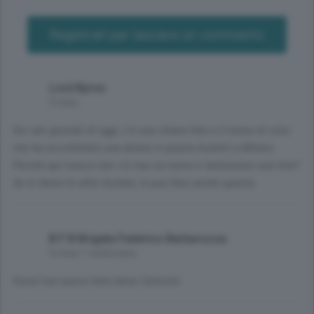
Registrati per lasciare un commento
Lord Byron
9 mesi
Sui vari giornali di oggi, c'è una chiara foto e il nome di colui
che ha accoltellato una donna in piazza Aulenti a Milano.
Perché qui invece non c'è mai un nome e tantomeno una foto?
Se lo fanno le altre testate, lo può fare anche questa.
B F B Brigata Federico Barbarossa
9 mesi, 1 settimana
Sorry! non avevo letto bene l'articolo