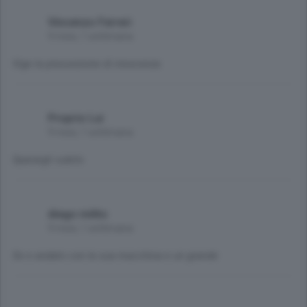
Vincenzo Ferreri
9 mesi, 1 settimana
Vige la presunzione di innocenza
Proprio Lui
9 mesi, 1 settimana
Sparargli subito
diego milito
9 mesi, 1 settimana
Se e andato con la sua macchina e un grande