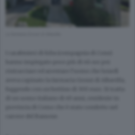
La farmacia Grossi di Albavilla
I carabinieri di Erba (compagnia di Cono)
hanno impiegato poco più di 48 ore per
rintracciare ed arrestare l’uomo che lunedì
aveva rapinato la farmacia Grossi di Albavilla,
fuggendo con un bottino di 300 euro. Si tratta
di un uomo italiano di 49 anni, residente in
provincia di Como che è stato condotto nel
carcere del Bassone.