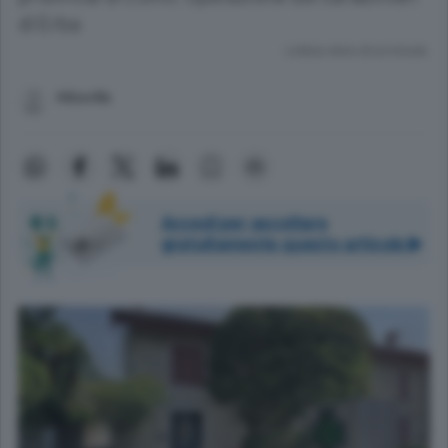
di Erba
Lettura meno di un minuto.
Albavilla
Accedi per ascoltare
gratuitamente questo articolo