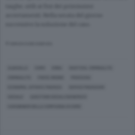
targhe, utili ai fini dei primissimi
accertamenti. Nella serata del giorno
successivo la soluzione del caso.
© RIPRODUZIONE RISERVATA
ALBAVILLA
COMO
ERBA
GIUSTIZIA, CRIMINALITÀ
CRIMINALITÀ
FORZE ORDINE
PROCESSO
ECONOMIA, AFFARI E FINANZA
SERVIZI FINANZIARI
SOCIALE
QUESTIONI SOCIALI (GENERICO)
CARABINIERI DELLA COMPAGNIA DI COMO