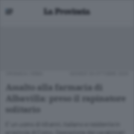
CRONACA
/
ERBA
GIOVEDÌ 30 OTTOBRE 2025
Assalto alla farmacia di
Albavilla: preso il rapinatore
solitario
E’ un uomo di 49 anni, italiano e residente in
provincia di Como. Operazione dei carabinieri