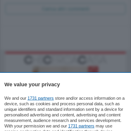
Carica altri commenti
We value your privacy
We and our
1731 partners
store and/or access information on a
185.000
€
device, such as cookies and process personal data, such as
unique identifiers and standard information sent by a device for
Cernobbio - Como
personalised advertising and content, advertising and content
Appartamento
measurement, audience research and services development.
Situato nella tranquilla frazione di Piazza
With your permission we and our
1731 partners
may use
Santo Stefano, in un contesto riservato e a