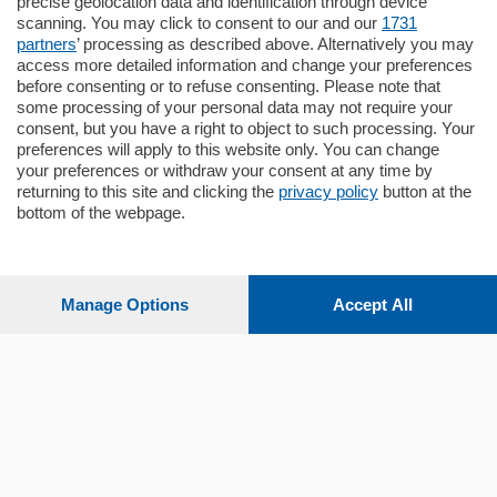
precise geolocation data and identification through device
pochi minuti …
scanning. You may click to consent to our and our
1731
partners
’ processing as described above. Alternatively you may
mq.
80
access more detailed information and change your preferences
before consenting or to refuse consenting. Please note that
some processing of your personal data may not require your
consent, but you have a right to object to such processing. Your
preferences will apply to this website only. You can change
your preferences or withdraw your consent at any time by
returning to this site and clicking the
privacy policy
button at the
Sezioni
bottom of the webpage.
Settimanali
Manage Options
Accept All
Territorio
Sport
Chi Siamo