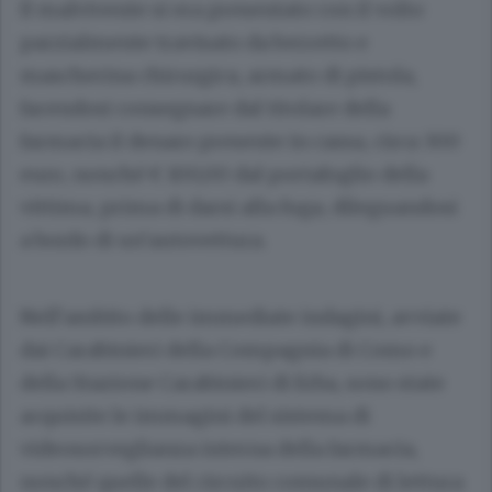
Il malvivente si era presentato con il volto
parzialmente travisato da berretto e
mascherina chirurgica, armato di pistola,
facendosi consegnare dal titolare della
farmacia il denaro presente in cassa, circa 300
euro, nonché € 100,00 dal portafoglio della
vittima, prima di darsi alla fuga, dileguandosi
a bordo di un’autovettura.
Nell’ambito delle immediate indagini, avviate
dai Carabinieri della Compagnia di Como e
della Stazione Carabinieri di Erba, sono state
acquisite le immagini del sistema di
videosorveglianza interna della farmacia,
nonché quelle del circuito comunale di lettura