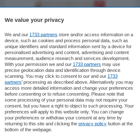
We value your privacy
We and our
1733 partners
store and/or access information on a
185.000
€
device, such as cookies and process personal data, such as
unique identifiers and standard information sent by a device for
Cernobbio - Como
personalised advertising and content, advertising and content
Appartamento
measurement, audience research and services development.
Situato nella tranquilla frazione di Piazza
With your permission we and our
1733 partners
may use
Santo Stefano, in un contesto riservato e a
precise geolocation data and identification through device
pochi minuti …
scanning. You may click to consent to our and our
1733
partners
’ processing as described above. Alternatively you may
mq.
80
access more detailed information and change your preferences
before consenting or to refuse consenting. Please note that
some processing of your personal data may not require your
consent, but you have a right to object to such processing. Your
preferences will apply to this website only. You can change
your preferences or withdraw your consent at any time by
returning to this site and clicking the
privacy policy
button at the
Sezioni
bottom of the webpage.