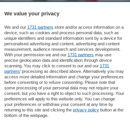
We value your privacy
We and our
1731 partners
store and/or access information on a
795.000
€
device, such as cookies and process personal data, such as
unique identifiers and standard information sent by a device for
Como - Como
personalised advertising and content, advertising and content
Quadrilocale
measurement, audience research and services development.
Zona Como Borghi. Nel complesso di
With your permission we and our
1731 partners
may use
nuova costruzione "JIULIUS" in Classe
precise geolocation data and identification through device
Energetica A2 proponiamo ampio
scanning. You may click to consent to our and our
1731
Quadrilocale …
partners
’ processing as described above. Alternatively you may
mq.
145
locali:
4
access more detailed information and change your preferences
before consenting or to refuse consenting. Please note that
some processing of your personal data may not require your
consent, but you have a right to object to such processing. Your
preferences will apply to this website only. You can change
your preferences or withdraw your consent at any time by
returning to this site and clicking the
privacy policy
button at the
Sezioni
bottom of the webpage.