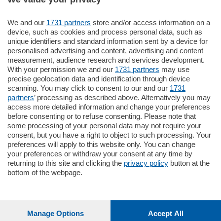
We and our
1731 partners
store and/or access information on a
185.000
€
device, such as cookies and process personal data, such as
unique identifiers and standard information sent by a device for
Cernobbio - Como
personalised advertising and content, advertising and content
Appartamento
measurement, audience research and services development.
Situato nella tranquilla frazione di Piazza
With your permission we and our
1731 partners
may use
Santo Stefano, in un contesto riservato e a
precise geolocation data and identification through device
pochi minuti …
scanning. You may click to consent to our and our
1731
partners
’ processing as described above. Alternatively you may
mq.
80
access more detailed information and change your preferences
before consenting or to refuse consenting. Please note that
some processing of your personal data may not require your
consent, but you have a right to object to such processing. Your
preferences will apply to this website only. You can change
your preferences or withdraw your consent at any time by
returning to this site and clicking the
privacy policy
button at the
Sezioni
bottom of the webpage.
Settimanali
Manage Options
Accept All