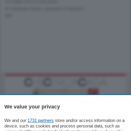
Le trafile sono le macchine.
Si chiamano filiere ( diamanti in dialetto ).
RIP
We value your privacy
We and our
1731 partners
store and/or access information on a
185.000
€
device, such as cookies and process personal data, such as