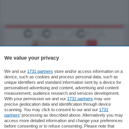
We value your privacy
We and our
1731 partners
store and/or access information on a
185.000
€
device, such as cookies and process personal data, such as
unique identifiers and standard information sent by a device for
Cernobbio - Como
personalised advertising and content, advertising and content
Appartamento
measurement, audience research and services development.
Situato nella tranquilla frazione di Piazza
With your permission we and our
1731 partners
may use
Santo Stefano, in un contesto riservato e a
precise geolocation data and identification through device
pochi minuti …
scanning. You may click to consent to our and our
1731
partners
’ processing as described above. Alternatively you may
mq.
80
access more detailed information and change your preferences
before consenting or to refuse consenting. Please note that