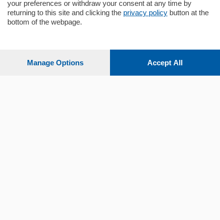
your preferences or withdraw your consent at any time by
returning to this site and clicking the
privacy policy
button at the
bottom of the webpage.
Sezioni
Settimanali
Manage Options
Accept All
Territorio
Sport
Chi Siamo
Servizi