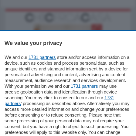
We value your privacy
We and our
1731 partners
store and/or access information on a
185.000
€
device, such as cookies and process personal data, such as
unique identifiers and standard information sent by a device for
Cernobbio - Como
personalised advertising and content, advertising and content
Appartamento
measurement, audience research and services development.
Situato nella tranquilla frazione di Piazza
With your permission we and our
1731 partners
may use
Santo Stefano, in un contesto riservato e a
precise geolocation data and identification through device
pochi minuti …
scanning. You may click to consent to our and our
1731
partners
’ processing as described above. Alternatively you may
mq.
80
access more detailed information and change your preferences
before consenting or to refuse consenting. Please note that
some processing of your personal data may not require your
consent, but you have a right to object to such processing. Your
preferences will apply to this website only. You can change