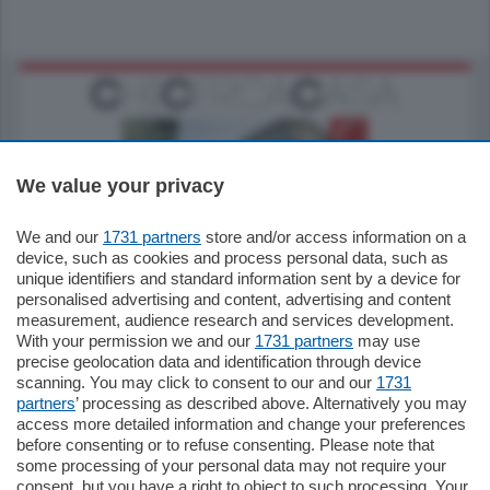
We value your privacy
We and our
1731 partners
store and/or access information on a
795.000
€
device, such as cookies and process personal data, such as
unique identifiers and standard information sent by a device for
Como - Como
personalised advertising and content, advertising and content
Quadrilocale
measurement, audience research and services development.
Zona Como Borghi. Nel complesso di
With your permission we and our
1731 partners
may use
nuova costruzione "JIULIUS" in Classe
precise geolocation data and identification through device
Energetica A2 proponiamo ampio
scanning. You may click to consent to our and our
1731
Quadrilocale …
partners
’ processing as described above. Alternatively you may
mq.
145
locali:
4
access more detailed information and change your preferences
before consenting or to refuse consenting. Please note that
some processing of your personal data may not require your
consent, but you have a right to object to such processing. Your