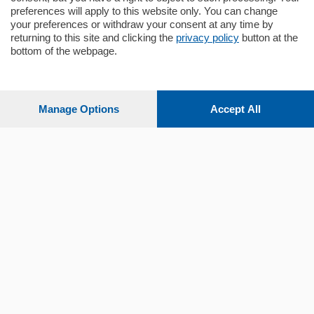
preferences will apply to this website only. You can change
your preferences or withdraw your consent at any time by
returning to this site and clicking the
privacy policy
button at the
Sezioni
bottom of the webpage.
Settimanali
Manage Options
Accept All
Territorio
Sport
Chi Siamo
Servizi