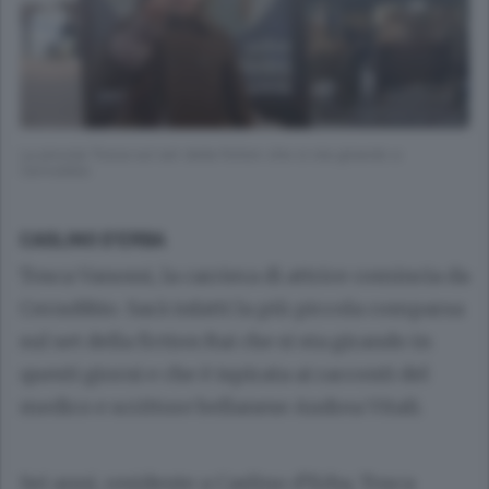
La piccola Tosca sul set della fiction che si sta girando a
Cernobbio
CASLINO D’ERBA
Tosca Vanossi, la carriera di attrice comincia da
Cernobbio. Sarà infatti la più piccola comparsa
sul set della fiction Rai che si sta girando in
questi giorni e che è ispirata ai racconti del
medico e scrittore bellanese Andrea Vitali.
Sei anni, residente a Caslino d’Erba, Tosca