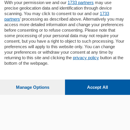
in zona residenziale e tranquilla,
With your permission we and our
1733 partners
may use
proponiamo prestigioso e luminoso
precise geolocation data and identification through device
appartamento all'ultimo piano di uno
scanning. You may click to consent to our and our
1733
stabile signorile …
partners
’ processing as described above. Alternatively you may
mq.
140
locali:
5
access more detailed information and change your preferences
before consenting or to refuse consenting. Please note that
some processing of your personal data may not require your
consent, but you have a right to object to such processing. Your
preferences will apply to this website only. You can change
your preferences or withdraw your consent at any time by
returning to this site and clicking the
privacy policy
button at the
Sezioni
bottom of the webpage.
Settimanali
Manage Options
Accept All
Territorio
Sport
Chi Siamo