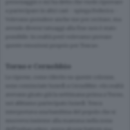
personaggio e mi ha detto che vuole riprovare
a partecipare in altri cast - spiega Federica -
Volevano prendere anche me per recitare, ma
avendo diversi tatuaggi alla fine non è stato
possibile. In realtà però volevamo provare
queste emozioni proprio per Tosca».
Torno e Cernobbio
Le riprese, come riferito su queste colonne,
sono cominciate lunedì a Cernobbio: «In realtà
avevano girato già la settimana prima a Torno,
noi abbiamo partecipato lunedì. Tosca
interpretava una bambina del popolo che si
muoveva insieme alla mamma nella zona
dell’imbarcadero, aveva alcune battute ma