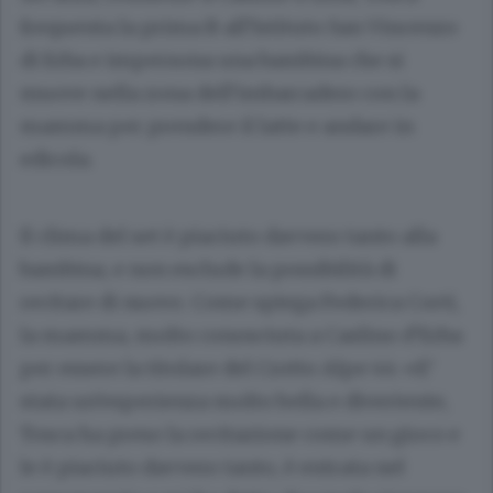
frequenta la prima B all’Istituto San Vincenzo
di Erba e impersona una bambina che si
muove nella zona dell’imbarcadero con la
mamma per prendere il latte e andare in
edicola.
Il clima del set è piaciuto davvero tanto alla
bambina, e non esclude la possibilità di
recitare di nuovo. Come spiega Federica Corti,
la mamma, molto conosciuta a Caslino d’Erba
per essere la titolare del Crotto Alpe 44: «E’
stata un’esperienza molto bella e divertente,
Tosca ha preso la recitazione come un gioco e
le è piaciuto davvero tanto, è entrata nel