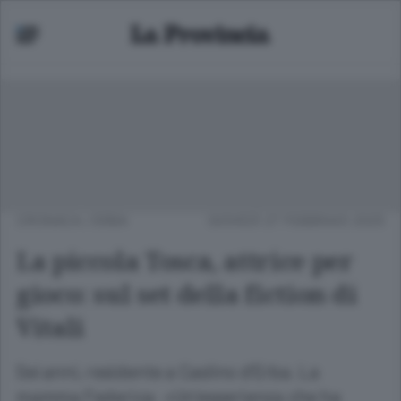
CRONACA
/
ERBA
GIOVEDÌ 27 FEBBRAIO 2025
La piccola Tosca, attrice per
gioco: sul set della fiction di
Vitali
Sei anni, residente a Caslino d’Erba. La
mamma Federica: «Un’esperienza che ha