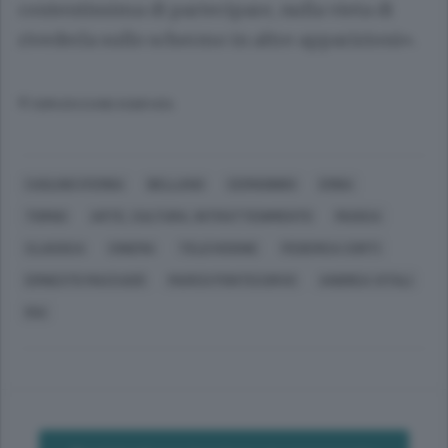
contentissima di partecipare, nulla vieta di
rivederla sullo schermo in altre apparizioni».
© RIPRODUZIONE RISERVATA
CASLINO D'ERBA
BELLANO
CERNOBBIO
ERBA
TORNO
ARTE, CULTURA, INTRATTENIMENTO
MUSICA
CLASSICA
CINEMA
TELEVISIONE
FEDERICA CORTI
ERNESTO MACCADÒ
MARCO PONTECORVO
ANDREA VITALI
RAI