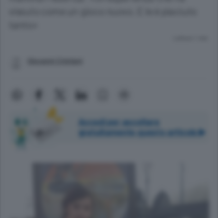
vissuto come un gioco nuovo. E le è piaciuto
tanto»
Lettura 1 min.
Giovanni Cristiani
Accedi per ascoltare
gratuitamente questo articolo