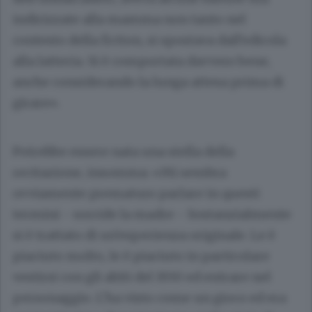
indirizzate alla mamma non tanto nel
contesto della fiction, si spostava dall’edicola
alla latteria. Si è comportata davvero bene,
anche considerando la lunga attesa prima di
girare».
Potrebbe essere nata una stella della
recitazione, insomma: «Mi sembra
ovviamente prematuro parlare in questi
termini - sorride la madre - Sostanzialmente
si è trattato di un’esperienza originale. Le è
piaciuto molto, le è piaciuto in particolare
vestirsi con gli abiti del 1930 ed entrare nel
personaggio. L’ha visto come un gioco ed era