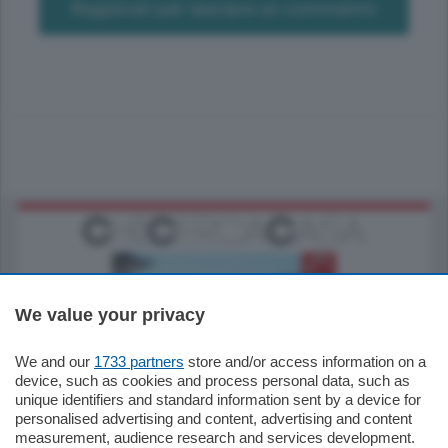
Registrati per lasciare un commento
We value your privacy
We and our
1733 partners
store and/or access information on a
770.000
€
device, such as cookies and process personal data, such as
unique identifiers and standard information sent by a device for
Como - Como
personalised advertising and content, advertising and content
Plurilocale
measurement, audience research and services development.