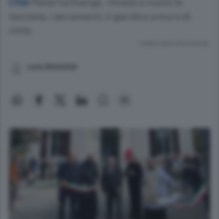
Materna Stanga: rimessi a nuovo la
ERBA
facciata, i serramenti, il giardino e muro di
cinta
Lettura meno di un minuto.
Luca Meneghel