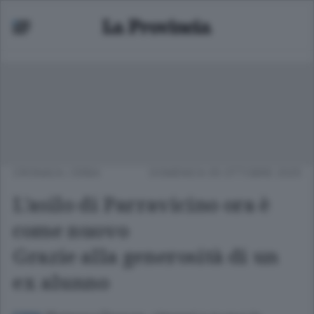
CRONACA
/
ERBA
DOMENICA 05 OTTOBRE 2025
L’asilo di Parravicino ora è
come nuovo
Grazie alla generosità di un
ex alunno