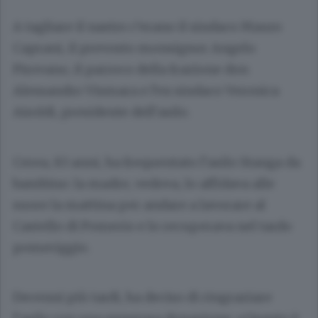
A tagliare il nastro c’erano il sindaco Mauro
Caprani, il prevosto monsignor Angelo
Pirovano, il parroco della frazione don
Alessandro Vismara e l’ex sindaco Veronica
Airoldi, presidente dell’asilo.
Cerea, 83 anni, ha frequentato l’asilo Stanga da
bambino: la madre, vedova, lo affidava alle
suore la mattina per andare a lavorare al
Castello di Pomerio e lo recuperava nel tardo
pomeriggio.
Decenni più tardi, ha deciso di ringraziare