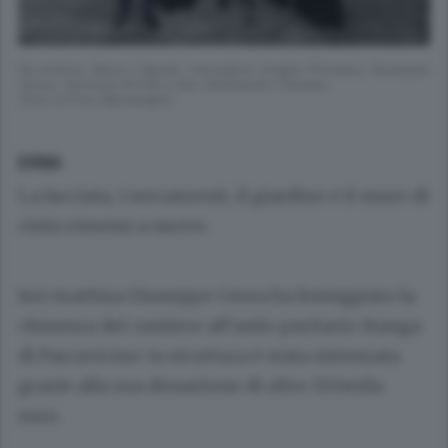
Da sinistra, Mauro Caprani, monsignor Angelo Pirovano, Giuseppe
Cerea, Veronica Airoldi e don Alessandro Vismara
(Foto di Foto Bartesaghi)
ERBA
La facciata, i serramenti, il giardino e il muro di
cinta rimessi a nuovo.
Ieri mattina Giuseppe Cerea ha festeggiato la
chiusura del cantiere all’asilo paritario Stanga
di Parravicino: la struttura è stata sistemata
grazie alla sua donazione di oltre 150mila
euro.