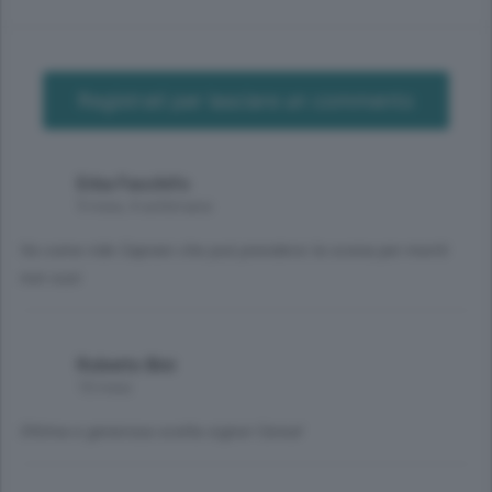
Registrati per lasciare un commento
Erba Faschifo
9 mesi, 4 settimane
Va come ride Caprani che può prendersi la scena per meriti
non suoi
Roberto Bini
10 mesi
Ottima e generosa scelta signor Cerea!