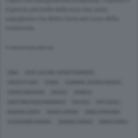
l’asilo con una generosa donazione: «Questo è
il giorno più bello della mia vita, sono
orgoglioso» ha detto Cerea nel corso della
cerimonia.
© RIPRODUZIONE RISERVATA
ERBA
ARTE, CULTURA, INTRATTENIMENTO
ARCHITETTURA
STORIA
ECONOMIA, AFFARI E FINANZA
SERVIZI FINANZIARI
SOCIALE
FAMIGLIA
QUESTIONI SOCIALI (GENERICO)
POLITICA
ENTI LOCALI
GIUSEPPE CEREA
MAURO CAPRANI
ANGELO PIROVANO
ALESSANDRO VISMARA
VERONICA AIROLDI
MONICA CEREA