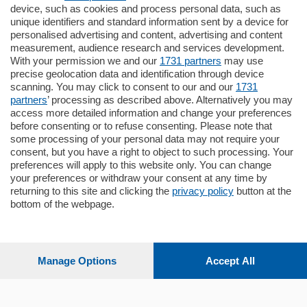
795.000
€
device, such as cookies and process personal data, such as
unique identifiers and standard information sent by a device for
Como - Como
personalised advertising and content, advertising and content
Quadrilocale
measurement, audience research and services development.
Zona Como Borghi. Nel complesso di
With your permission we and our
1731 partners
may use
nuova costruzione "JIULIUS" in Classe
precise geolocation data and identification through device
Energetica A2 proponiamo ampio
scanning. You may click to consent to our and our
1731
Quadrilocale …
partners
’ processing as described above. Alternatively you may
mq.
145
locali:
4
access more detailed information and change your preferences
before consenting or to refuse consenting. Please note that
some processing of your personal data may not require your
consent, but you have a right to object to such processing. Your
preferences will apply to this website only. You can change
your preferences or withdraw your consent at any time by
returning to this site and clicking the
privacy policy
button at the
Sezioni
bottom of the webpage.
Settimanali
Manage Options
Accept All
Territorio