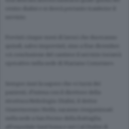
centro dialisi e si dovrà pertanto trasferire il
servizio.
Previsti cinque mesi di lavori che dureranno
quindi, salvo imprevisti, sino a fine dicembre:
«A conclusione del cantiere il servizio tornerà
operativo nella sede di Mariano Comense».
Sempre Asst fa sapere che «i turni dei
pazienti, d’intesa con il direttore della
struttura Nefrologia-Dialisi, il dottor
Gianvincenzo Melfa, saranno riorganizzati
nella sede a San Fermo della Battaglia,
all’ospedale Sant’Anna e nei Cal Dialisi di