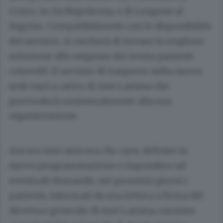
Como, in via Napoleona, e di Longone al
Segrino. Compatibilmente con le disponibilità
del servizio, si cercherà di trovare la migliore
soluzione alle esigenze dei trenta pazienti
coinvolti. Il servizio di trasporto nella nuova
sede sarà a carico di Asst Lariana che
provvederà contestualmente alla sua
organizzazione.
Ancora Asst assicura che «per definire la
nuova programmazione e rispondere ad
eventuali domande, nei prossimi giorni i
pazienti, informati da una lettera a firma del
direttore generale di Asst Lariana, saranno