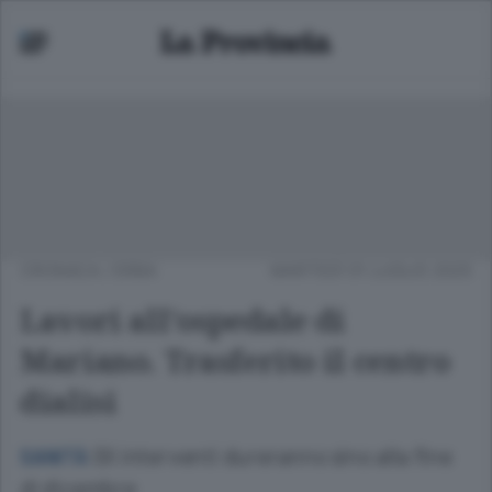
CRONACA
/
ERBA
MARTEDÌ 01 LUGLIO 2025
Lavori all’ospedale di
Mariano. Trasferito il centro
dialisi
Gli interventi dureranno sino alla fine
SANITÀ
di dicembre