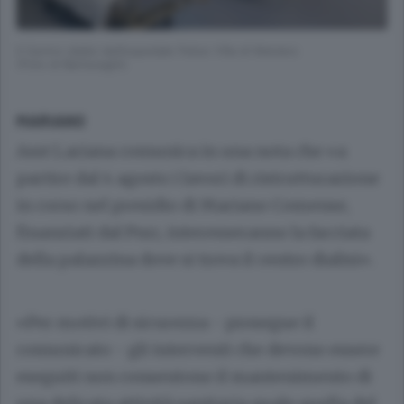
Il Centro dialisi dell’ospedale Felice Villa di Mariano
(Foto di Bartesaghi)
MARIANO
Asst Lariana comunica in una nota che «a
partire dal 4 agosto i lavori di ristrutturazione
in corso nel presidio di Mariano Comense,
finanziati dal Pnrr, interesseranno la facciata
della palazzina dove si trova il centro dialisi».
«Per motivi di sicurezza - prosegue il
comunicato - gli interventi che devono essere
eseguiti non consentono il mantenimento di
una delicata attività sanitaria quale quella del