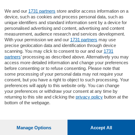
We and our
1731 partners
store and/or access information on a
795.000
€
device, such as cookies and process personal data, such as
unique identifiers and standard information sent by a device for
Como - Como
personalised advertising and content, advertising and content
Quadrilocale
measurement, audience research and services development.
Zona Como Borghi. Nel complesso di
With your permission we and our
1731 partners
may use
nuova costruzione "JIULIUS" in Classe
precise geolocation data and identification through device
Energetica A2 proponiamo ampio
scanning. You may click to consent to our and our
1731
Quadrilocale …
partners
’ processing as described above. Alternatively you may
mq.
145
locali:
4
access more detailed information and change your preferences
before consenting or to refuse consenting. Please note that
some processing of your personal data may not require your
consent, but you have a right to object to such processing. Your
preferences will apply to this website only. You can change
your preferences or withdraw your consent at any time by
returning to this site and clicking the
privacy policy
button at the
Sezioni
bottom of the webpage.
Settimanali
Manage Options
Accept All