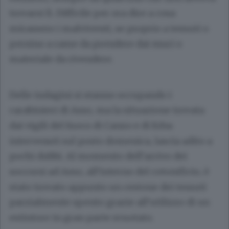
trovarsi lì. Difficile per ora dire a cosa
mirassero i malviventi, se proprio a tessuti o
persino a rame da prendere dai muri o
materiale da rivendere.
Delle indagini si stanno occupando i
carabinieri di Asso, ma la situazione trovata
dai vigili del fuoco di Canzo e di Erba:
intervenuti sul posto domenica, lascia adito a
pochi dubbi. Al momento dell’arrivo dei
soccorsi ad Asso, all’interno del cotonificio, è
stato trovato appunto un cestone dei tessuti
parzialmente spento grazie all’utilizzo di un
estintore in gran parte svuotato.