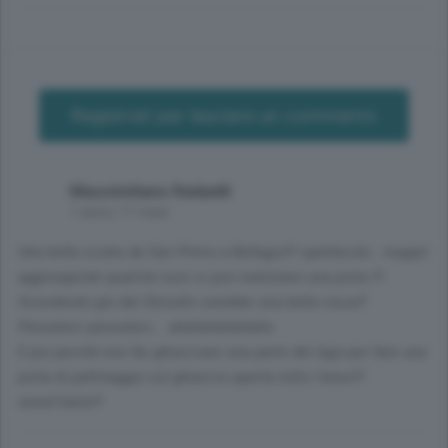
Registrati per lasciare un commento
Massimiliano Redaelli
1 anno, 11 mesi
Una bella sciata da San Primo a Bellagio!!! spettacolo.. magari
aggiungendo qualche euro si può realizzare una pista !!!
Scendendo giù dal Ghisallo sarebbe una bella rossa!!
Pensateci pensateci....ahahahahahaha
E poi perchè non far ghiacciare una parte del lago per fare una
pista di pattinaggio sul ghiaccio aperta tutto l'anno!!!
wwwl'italia!!!