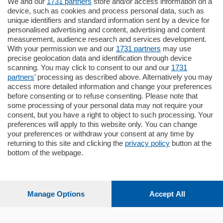
We and our
1731 partners
store and/or access information on a
770.000
€
device, such as cookies and process personal data, such as
unique identifiers and standard information sent by a device for
Como - Como
personalised advertising and content, advertising and content
Plurilocale
measurement, audience research and services development.
in zona residenziale e tranquilla,
With your permission we and our
1731 partners
may use
proponiamo prestigioso e luminoso
precise geolocation data and identification through device
appartamento all'ultimo piano di uno
scanning. You may click to consent to our and our
1731
stabile signorile …
partners
’ processing as described above. Alternatively you may
mq.
140
locali:
5
access more detailed information and change your preferences
before consenting or to refuse consenting. Please note that
some processing of your personal data may not require your
consent, but you have a right to object to such processing. Your
preferences will apply to this website only. You can change
your preferences or withdraw your consent at any time by
returning to this site and clicking the
privacy policy
button at the
Sezioni
bottom of the webpage.
Settimanali
Manage Options
Accept All
Territorio