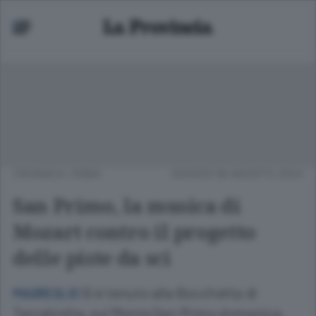
CRONACA
/
ERBA
GIOVEDÌ 08 AGOSTO 2024
San Primo, la musica di
Mozart contro il progetto
delle piste da sci
Si è tenuto alla Bocchetta di
MAGREGLIO
Terrabiotta, sul Monte San Primo domenica,