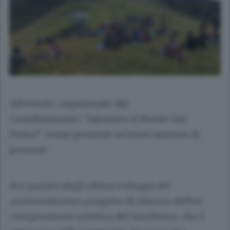
All’evento, organizzato dal
Coordinamento “Salviamo il Monte San
Primo”, erano presenti un buon numero di
persone.
Si è parlato degli ultimi sviluppi del
contestatissimo progetto di rilancio dell’ex-
comprensorio sciistico del San Primo, che è