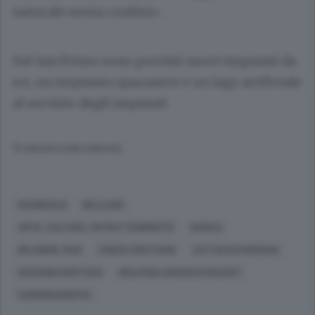
naturale senza confini».
Sul San Primo sono previsti nuovi impianti da
sci, un impianto sparaneve e un lago artificiale
al servizio degli impianti
© RIPRODUZIONE RISERVATA
MAGREGLIO
BELLAGIO
ARTE, CULTURA, INTRATTENIMENTO
MUSICA
RELIGIONI, FEDI
CHIESE CRISTIANE
CATTOLICO ROMANA
GIOVANNI CRISTIANI
WOLFANG AMADEUS MOZART
COORDINAMENTO