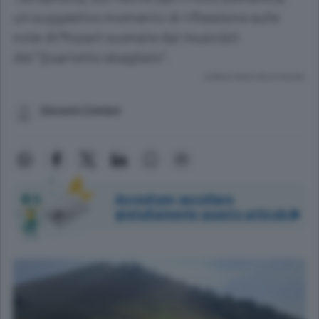
un suggestivo momento di riflessione sulle
note di Mozart suonate dai musicisti
del “Quartetto sbagliato”.
Lettura meno di un minuto.
Giovanni Cristiani
Accedi per ascoltare
gratuitamente questo articolo