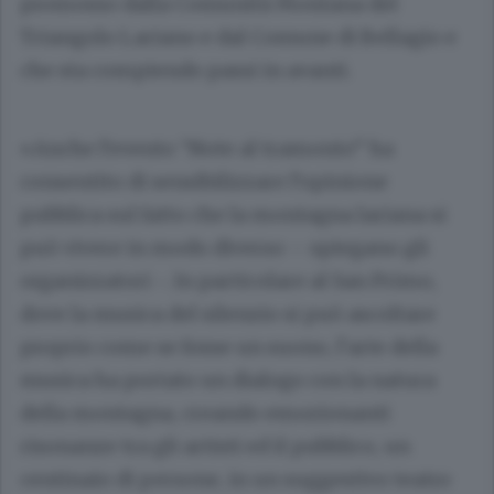
promosso dalla Comunità Montana del
Triangolo Lariano e dal Comune di Bellagio e
che sta compiendo passi in avanti.
«Anche l’evento “Note al tramonto” ha
consentito di sensibilizzare l’opinione
pubblica sul fatto che la montagna lariana si
può vivere in modo diverso – spiegano gli
organizzatori -. In particolare al San Primo,
dove la musica del silenzio si può ascoltare
proprio come se fosse un suono, l’arte della
musica ha portato un dialogo con la natura
della montagna, creando emozionanti
risonanze tra gli artisti ed il pubblico, un
centinaio di persone, in un suggestivo teatro