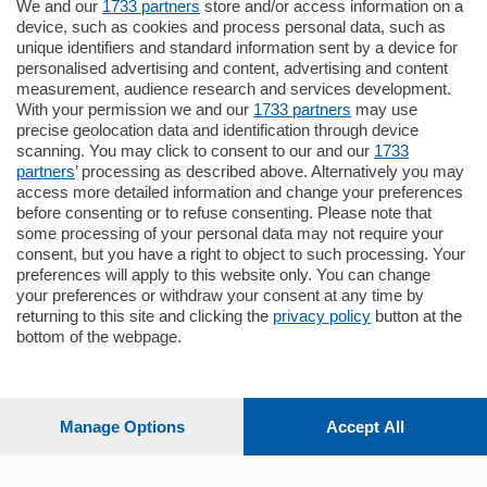
We and our
1733 partners
store and/or access information on a
770.000
€
device, such as cookies and process personal data, such as
unique identifiers and standard information sent by a device for
Como - Como
personalised advertising and content, advertising and content
Plurilocale
measurement, audience research and services development.
in zona residenziale e tranquilla,
With your permission we and our
1733 partners
may use
proponiamo prestigioso e luminoso
precise geolocation data and identification through device
appartamento all'ultimo piano di uno
scanning. You may click to consent to our and our
1733
stabile signorile …
partners
’ processing as described above. Alternatively you may
mq.
140
locali:
5
access more detailed information and change your preferences
before consenting or to refuse consenting. Please note that
some processing of your personal data may not require your
consent, but you have a right to object to such processing. Your
preferences will apply to this website only. You can change
your preferences or withdraw your consent at any time by
returning to this site and clicking the
privacy policy
button at the
bottom of the webpage.
Sezioni
Settimanali
Manage Options
Accept All
Territorio