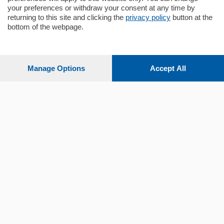
your preferences or withdraw your consent at any time by
returning to this site and clicking the
privacy policy
button at the
Sezioni
bottom of the webpage.
Settimanali
Manage Options
Accept All
Territorio
Sport
Chi Siamo
Servizi