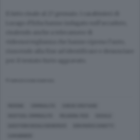
Il fatto risale al 27 gennaio. I carabinieri di
Lurago d’Erba hanno indagato sull’accaduto,
risalendo anche a telecamere di
videosorveglianza che hanno ripreso l’auto,
riuscendo alla fine ad identificare e denunciare
per il tentato furto aggravato.
© RIPRODUZIONE RISERVATA
MERONE
CRIMINALITÀ
CHIESE CRISTIANE
GIUSTIZIA, CRIMINALITÀ
RELIGIONI, FEDI
SOCIALE
QUESTIONI SOCIALI (GENERICO)
DON MARCO ZANOTTI
CARABINIERI