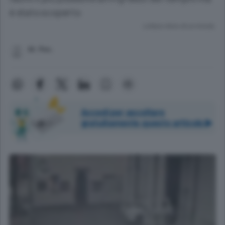
è stato scoperto
Lettura meno di un minuto.
M. Pev.
Accedi per ascoltare
gratuitamente questo articolo