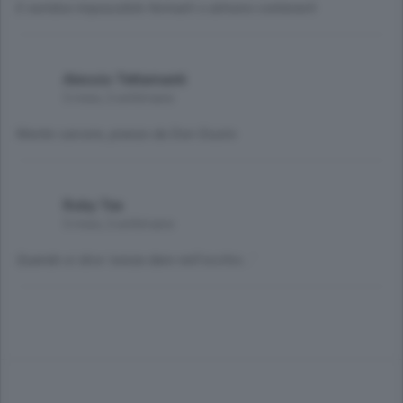
E sembra impossibile fermarli o almeno contenerli
Alessio Tettamanti
5 mesi, 2 settimane
Niente carcere, pranzo da Don Giusto
Roby Tex
5 mesi, 2 settimane
Quando si dice 'senza dare nell'occhio...'