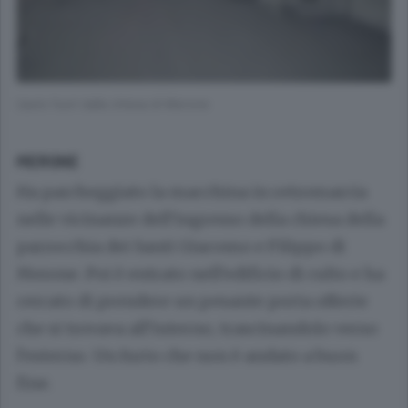
L’auto fuori dalla chiesa di Merone
MERONE
Ha parcheggiato la macchina in retromarcia
nelle vicinanze dell’ingresso della chiesa della
parrocchia dei Santi Giacomo e Filippo di
Merone. Poi è entrato nell’edificio di culto e ha
cercato di prendere un pesante porta offerte
che si trovava all’interno, trascinandolo verso
l’esterno. Un furto che non è andato a buon
fine.