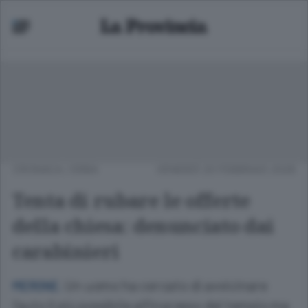
CRONACA
/
ERBA
VENERDÌ 20 FEBBRAIO 2026
Tenta di rubare le offerte
della chiesa: denunciato dai
carabinieri
Un uomo ha cercato di avvicinare
MERONE.
l’auto il più possibile all’ingresso del tempio ma