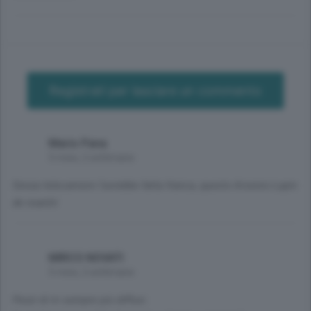
Registrati per lasciare un commento
Mario Pana
5 mesi, 2 settimane
Senza telecamere l'avrebbe fatta franca, questo Arsenio Lupin
de noantri
MIRCO NOVATI
5 mesi, 2 settimane
Pezzi di m sempre più diffusi.