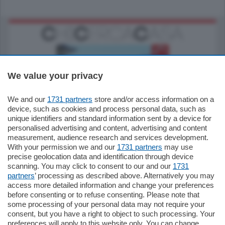
We value your privacy
We and our
1731 partners
store and/or access information on a
770.000
€
device, such as cookies and process personal data, such as
unique identifiers and standard information sent by a device for
Como - Como
personalised advertising and content, advertising and content
Plurilocale
measurement, audience research and services development.
in zona residenziale e tranquilla,
With your permission we and our
1731 partners
may use
proponiamo prestigioso e luminoso
precise geolocation data and identification through device
appartamento all'ultimo piano di uno
scanning. You may click to consent to our and our
1731
stabile signorile …
partners
’ processing as described above. Alternatively you may
mq.
140
locali:
5
access more detailed information and change your preferences
before consenting or to refuse consenting. Please note that
some processing of your personal data may not require your
consent, but you have a right to object to such processing. Your
preferences will apply to this website only. You can change