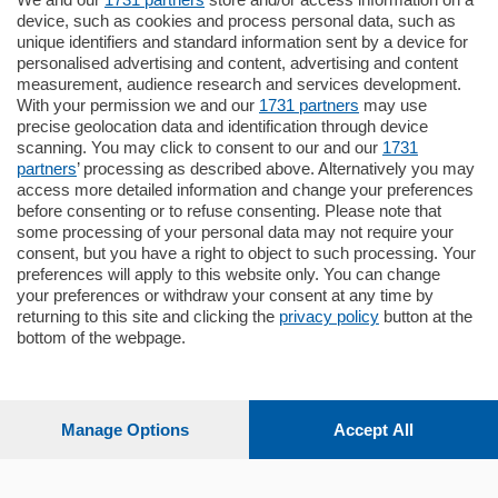
185.000
€
device, such as cookies and process personal data, such as
unique identifiers and standard information sent by a device for
Cernobbio - Como
personalised advertising and content, advertising and content
Appartamento
measurement, audience research and services development.
Situato nella tranquilla frazione di Piazza
With your permission we and our
1731 partners
may use
Santo Stefano, in un contesto riservato e a
precise geolocation data and identification through device
pochi minuti …
scanning. You may click to consent to our and our
1731
partners
’ processing as described above. Alternatively you may
mq.
80
access more detailed information and change your preferences
before consenting or to refuse consenting. Please note that
some processing of your personal data may not require your
consent, but you have a right to object to such processing. Your
preferences will apply to this website only. You can change
your preferences or withdraw your consent at any time by
returning to this site and clicking the
privacy policy
button at the
Sezioni
bottom of the webpage.
Settimanali
Manage Options
Accept All
Territorio