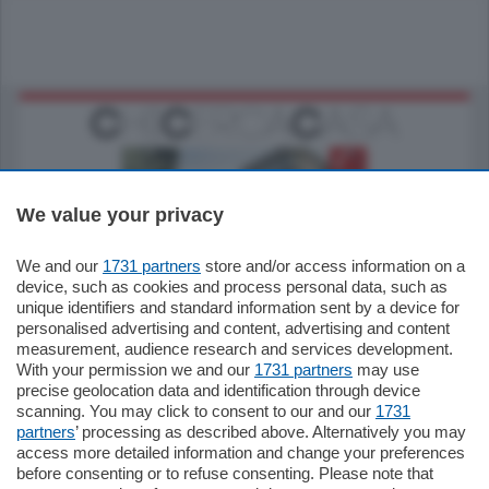
We value your privacy
We and our
1731 partners
store and/or access information on a
795.000
€
device, such as cookies and process personal data, such as
unique identifiers and standard information sent by a device for
Como - Como
personalised advertising and content, advertising and content
Quadrilocale
measurement, audience research and services development.
Zona Como Borghi. Nel complesso di
With your permission we and our
1731 partners
may use
nuova costruzione "JIULIUS" in Classe
precise geolocation data and identification through device
Energetica A2 proponiamo ampio
scanning. You may click to consent to our and our
1731
Quadrilocale …
partners
’ processing as described above. Alternatively you may
mq.
145
locali:
4
access more detailed information and change your preferences
before consenting or to refuse consenting. Please note that