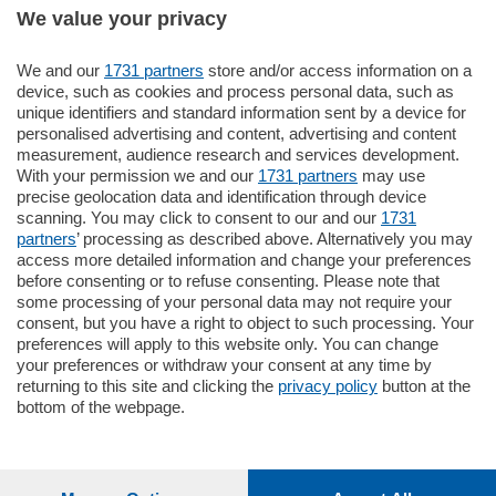
We value your privacy
795.000
€
We and our
1731 partners
store and/or access information on a
device, such as cookies and process personal data, such as
unique identifiers and standard information sent by a device for
Como - Como
personalised advertising and content, advertising and content
Quadrilocale
measurement, audience research and services development.
Zona Como Borghi. Nel complesso di
With your permission we and our
1731 partners
may use
nuova costruzione "JIULIUS" in Classe
Energetica A2 proponiamo ampio
precise geolocation data and identification through device
Quadrilocale …
scanning. You may click to consent to our and our
1731
partners
’ processing as described above. Alternatively you may
mq.
145
locali:
4
access more detailed information and change your preferences
before consenting or to refuse consenting. Please note that
some processing of your personal data may not require your
consent, but you have a right to object to such processing. Your
preferences will apply to this website only. You can change
your preferences or withdraw your consent at any time by
returning to this site and clicking the
privacy policy
button at the
Sezioni
bottom of the webpage.
Settimanali