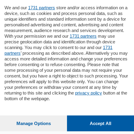
We and our
1731 partners
store and/or access information on a
770.000
€
device, such as cookies and process personal data, such as
unique identifiers and standard information sent by a device for
Como - Como
personalised advertising and content, advertising and content
Plurilocale
measurement, audience research and services development.
in zona residenziale e tranquilla,
With your permission we and our
1731 partners
may use
proponiamo prestigioso e luminoso
precise geolocation data and identification through device
appartamento all'ultimo piano di uno
scanning. You may click to consent to our and our
1731
stabile signorile …
partners
’ processing as described above. Alternatively you may
mq.
140
locali:
5
access more detailed information and change your preferences
before consenting or to refuse consenting. Please note that
some processing of your personal data may not require your
consent, but you have a right to object to such processing. Your
preferences will apply to this website only. You can change
your preferences or withdraw your consent at any time by
returning to this site and clicking the
privacy policy
button at the
Sezioni
bottom of the webpage.
Settimanali
Manage Options
Accept All
Territorio