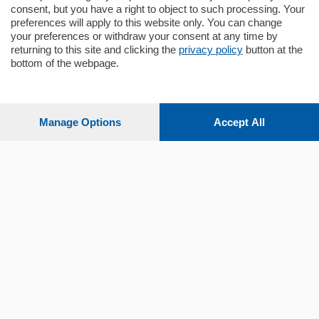
consent, but you have a right to object to such processing. Your
preferences will apply to this website only. You can change
your preferences or withdraw your consent at any time by
returning to this site and clicking the
privacy policy
button at the
Sezioni
bottom of the webpage.
Settimanali
Manage Options
Accept All
Territorio
Sport
Chi Siamo
Servizi