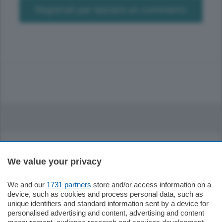
Registrati per lasciare un commento
We value your privacy
Sezioni
We and our
1731 partners
store and/or access information on a
device, such as cookies and process personal data, such as
Settimanali
unique identifiers and standard information sent by a device for
personalised advertising and content, advertising and content