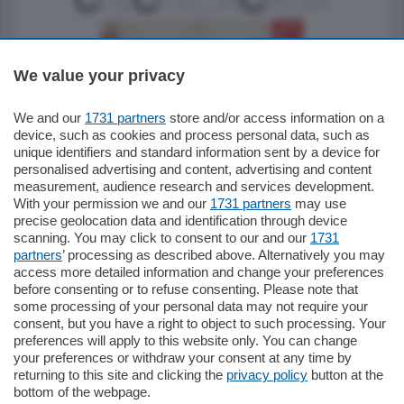
We value your privacy
We and our
1731 partners
store and/or access information on a
185.000
€
device, such as cookies and process personal data, such as
unique identifiers and standard information sent by a device for
Cernobbio - Como
personalised advertising and content, advertising and content
Appartamento
measurement, audience research and services development.
Situato nella tranquilla frazione di Piazza
With your permission we and our
1731 partners
may use
Santo Stefano, in un contesto riservato e a
precise geolocation data and identification through device
pochi minuti …
scanning. You may click to consent to our and our
1731
partners
’ processing as described above. Alternatively you may
mq.
80
access more detailed information and change your preferences
before consenting or to refuse consenting. Please note that
some processing of your personal data may not require your
consent, but you have a right to object to such processing. Your
preferences will apply to this website only. You can change
your preferences or withdraw your consent at any time by
returning to this site and clicking the
privacy policy
button at the
bottom of the webpage.
Sezioni