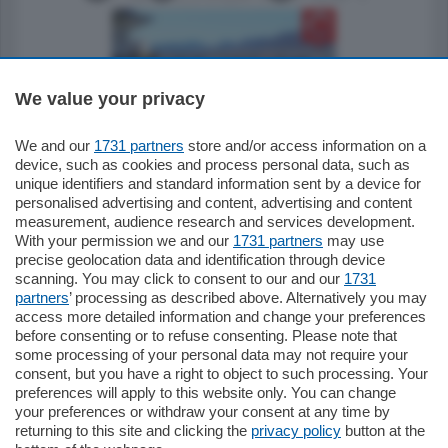
We value your privacy
770.000
€
We and our
1731 partners
store and/or access information on a
device, such as cookies and process personal data, such as
Como - Como
unique identifiers and standard information sent by a device for
Plurilocale
personalised advertising and content, advertising and content
in zona residenziale e tranquilla,
measurement, audience research and services development.
proponiamo prestigioso e luminoso
appartamento all'ultimo piano di uno
With your permission we and our
1731 partners
may use
stabile signorile …
precise geolocation data and identification through device
scanning. You may click to consent to our and our
1731
mq.
140
locali:
5
partners
’ processing as described above. Alternatively you may
access more detailed information and change your preferences
before consenting or to refuse consenting. Please note that
some processing of your personal data may not require your
consent, but you have a right to object to such processing. Your
preferences will apply to this website only. You can change
your preferences or withdraw your consent at any time by
Sezioni
returning to this site and clicking the
privacy policy
button at the