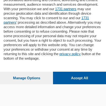
Appartamento
measurement, audience research and services development.
Situato nella tranquilla frazione di Piazza
With your permission we and our
1731 partners
may use
Santo Stefano, in un contesto riservato e a
precise geolocation data and identification through device
pochi minuti …
scanning. You may click to consent to our and our
1731
partners
’ processing as described above. Alternatively you may
mq.
80
access more detailed information and change your preferences
before consenting or to refuse consenting. Please note that
some processing of your personal data may not require your
consent, but you have a right to object to such processing. Your
preferences will apply to this website only. You can change
your preferences or withdraw your consent at any time by
returning to this site and clicking the
privacy policy
button at the
bottom of the webpage.
Sezioni
Settimanali
Manage Options
Accept All
Territorio
Sport