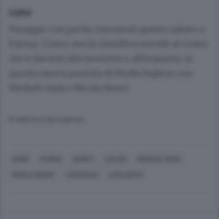
COMO
Pareggio con poche emozioni questo sabato a
Parma-Como, ma la classifica sorride al Como
che è davanti alla Juventus e all’Atalanta, in
questa nuova puntata di Media Inglese con
Michele Sada e Nicola Nenci.
© RIPRODUZIONE RISERVATA
COMO
PARMA
SPORT
CALCIO
MICHELE SADA
NICOLA NENCI
JUVENTUS
ATALANTA