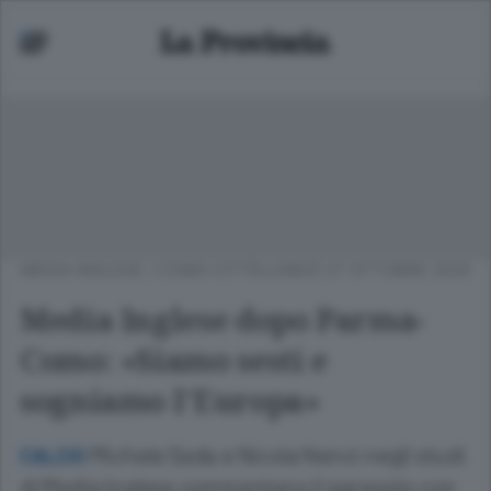
MEDIA INGLESE
/
COMO CITTÀ
LUNEDÌ 27 OTTOBRE 2025
Media Inglese dopo Parma-
Como: «Siamo sesti e
sogniamo l’Europa»
Michele Sada e Nicola Nenci negli studi
CALCIO
di Media Inglese commentano il pareggio con