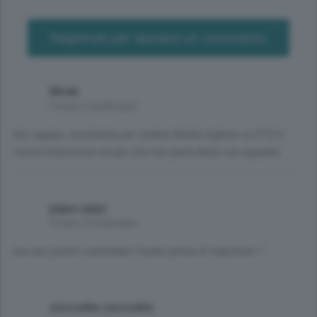
Registrati per lasciare un commento
Mirek
9 mesi, 2 settimane
Dai ragazzi, insistiamo per vedere Media Inglese su ETV, è
l'unica televisione locale che non parla della sua squadra
pippo pippi
9 mesi, 2 settimane
ma non potete controllare l'audio prima di registrare ?
zerosette zerosette