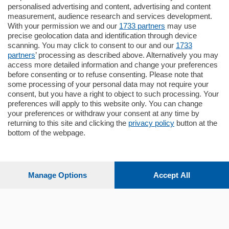
Como - Como
personalised advertising and content, advertising and content
Plurilocale
measurement, audience research and services development.
in zona residenziale e tranquilla,
With your permission we and our
1733 partners
may use
proponiamo prestigioso e luminoso
precise geolocation data and identification through device
appartamento all'ultimo piano di uno
scanning. You may click to consent to our and our
1733
stabile signorile …
partners
’ processing as described above. Alternatively you may
mq.
140
locali:
5
access more detailed information and change your preferences
before consenting or to refuse consenting. Please note that
some processing of your personal data may not require your
consent, but you have a right to object to such processing. Your
preferences will apply to this website only. You can change
your preferences or withdraw your consent at any time by
returning to this site and clicking the
privacy policy
button at the
bottom of the webpage.
Sezioni
Settimanali
Manage Options
Accept All
Territorio
Sport