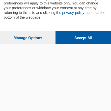
preferences will apply to this website only. You can change
your preferences or withdraw your consent at any time by
returning to this site and clicking the
privacy policy
button at the
bottom of the webpage.
Sezioni
Settimanali
Manage Options
Accept All
Territorio
Sport
Chi Siamo
Servizi