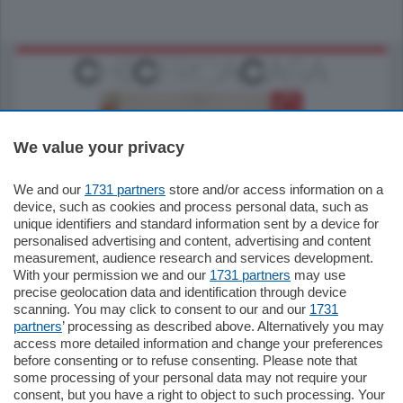
We value your privacy
We and our
1731 partners
store and/or access information on a
185.000
€
device, such as cookies and process personal data, such as
unique identifiers and standard information sent by a device for
Cernobbio - Como
personalised advertising and content, advertising and content
Appartamento
measurement, audience research and services development.
Situato nella tranquilla frazione di Piazza
With your permission we and our
1731 partners
may use
Santo Stefano, in un contesto riservato e a
precise geolocation data and identification through device
pochi minuti …
scanning. You may click to consent to our and our
1731
partners
’ processing as described above. Alternatively you may
mq.
80
access more detailed information and change your preferences
before consenting or to refuse consenting. Please note that
some processing of your personal data may not require your
consent, but you have a right to object to such processing. Your