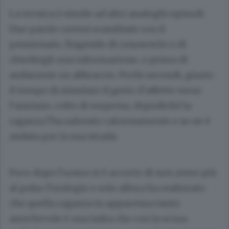
La tecnica è simile ad altri analoghi episodi.
Due parole cortesi scambiate con il
pensionato, fingendo di conoscerlo o di
chiedergli una informazione, e prima di
andarsene un abbraccio. Pochi secondi, giusto
il tempo di simulare il gesto d’affetto verso
l’anziano, colto di sorpresa, dopodiché la
ragazza l’ha salutato calorosamente e se ne è
andata per la sua strada.
Poco dopo l’uomo si è accorto di non avere più
al polso l’orologio e solo allora ha realizzato
che quella ragazza in apparenza tanto
amichevole è una ladra che con la scusa