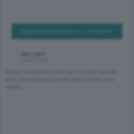
Registrati per lasciare un commento
Alex Luthor
3 anni, 1 mese
Caspita! Con quella foto, sulle spalle c'è l'ufficio dei vigili
urbani, dove stanno questi vigili urbani? Dormono come
sempre!