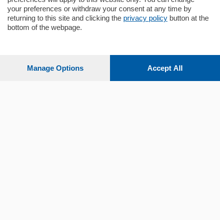
your preferences or withdraw your consent at any time by
returning to this site and clicking the
privacy policy
button at the
Sezioni
bottom of the webpage.
Settimanali
Manage Options
Accept All
Territorio
Sport
Chi Siamo
Servizi