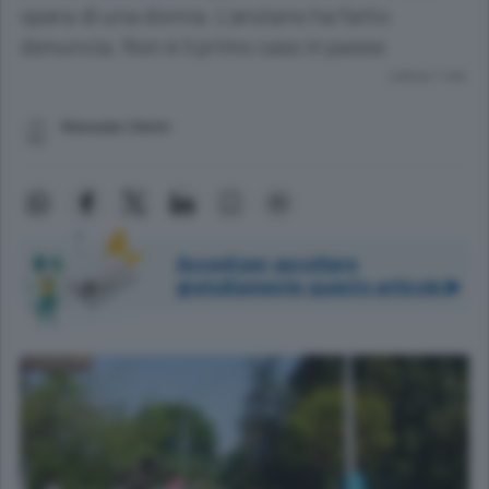
opera di una donna. L’anziano ha fatto
denuncia. Non è il primo caso in paese
Lettura 1 min.
Manuela Clerici
Accedi per ascoltare
gratuitamente questo articolo