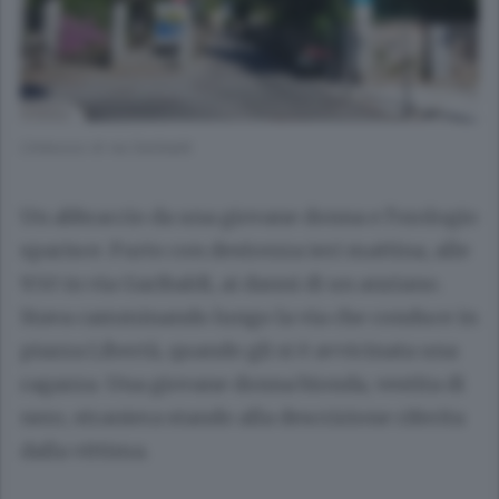
L’imbocco di via Garibaldi
Un abbraccio da una giovane donna e l’orologio
sparisce. Furto con destrezza ieri mattina, alle
9.50 in via Garibaldi, ai danni di un anziano.
Stava camminando lungo la via che conduce in
piazza Libertà, quando gli si è avvicinata una
ragazza. Una giovane donna bionda, vestita di
nero, straniera stando alla descrizione riferita
dalla vittima.