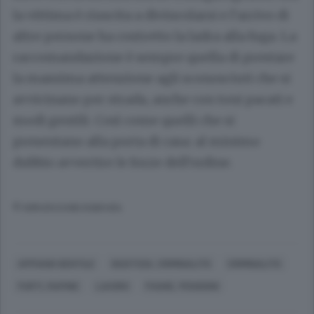
la vittima è riuscita a divincolarsi e l’arrivo di
altre persone ha costretto la ladra alla fuga. La
raccomandazione è sempre quella di prestare
la massima attenzione agli sconosciuti che si
avvicinano per strada, anche con toni pacati e
modi gentili. Così come quelli che si
presentano alla porta di casa: al minimo
dubbio avvertire le forze dell’ordine.
© RIPRODUZIONE RISERVATA
APPIANO GENTILE
GIUSTIZIA, CRIMINALITÀ
CRIMINALITÀ
FURTI, RAPINE
LAVORO
PAGHE, PENSIONI