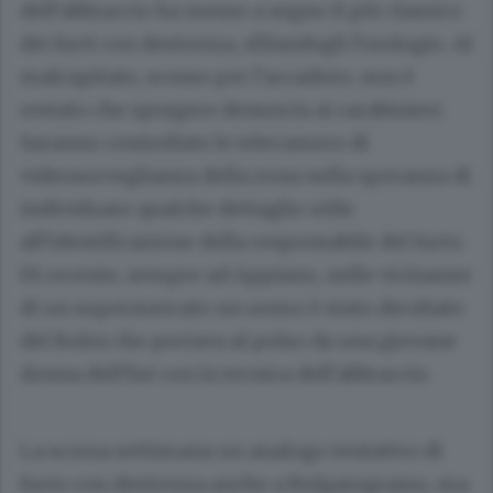
dell’abbraccio ha messo a segno il più classico
dei furti con destrezza, sfilandogli l’orologio. Al
malcapitato, scosso per l’accaduto, non è
restato che sporgere denuncia ai carabinieri.
Saranno controllate le telecamere di
videosorveglianza della zona nella speranza di
individuare qualche dettaglio utile
all’identificazione della responsabile del furto.
Di recente, sempre ad Appiano, nelle vicinanze
di un supermercato un uomo è stato derubato
del Rolex che portava al polso da una giovane
donna dell’Est con la tecnica dell’abbraccio.
La scorsa settimana un analogo tentativo di
furto con destrezza anche a Bulgarograsso, ma