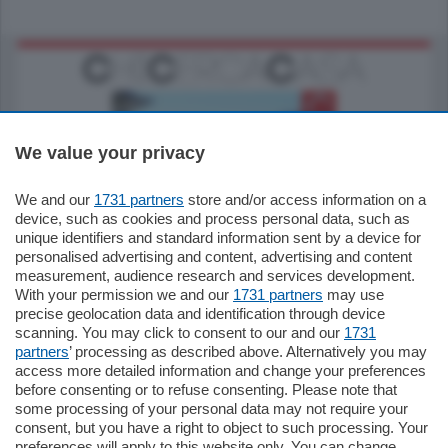
We value your privacy
We and our
1731 partners
store and/or access information on a
770.000
€
device, such as cookies and process personal data, such as
unique identifiers and standard information sent by a device for
Como - Como
personalised advertising and content, advertising and content
Plurilocale
measurement, audience research and services development.
in zona residenziale e tranquilla,
With your permission we and our
1731 partners
may use
proponiamo prestigioso e luminoso
precise geolocation data and identification through device
appartamento all'ultimo piano di uno
scanning. You may click to consent to our and our
1731
stabile signorile …
partners
’ processing as described above. Alternatively you may
mq.
140
locali:
5
access more detailed information and change your preferences
before consenting or to refuse consenting. Please note that
some processing of your personal data may not require your
consent, but you have a right to object to such processing. Your
preferences will apply to this website only. You can change