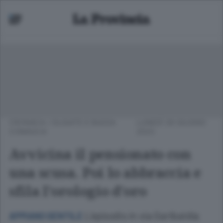
CRONACA
/
OLGIATE E BASSA
LUNEDÌ 26 GIUGNO
COMASCA
2023
Avvicina il pensionato con
una scusa. Poi lo abbraccia e
sfila l’orologio d’oro
L’episodio in via Garibaldia
APPIANO GENTILE