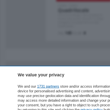
Como - Como
Quadrilocale
Zona Como Borghi. Nel complesso di
nuova costruzione "JIULIUS" in Classe
Energetica A2 proponiamo ampio
Quadrilocale …
mq.
145
locali:
4
We value your privacy
Sezioni
Territor
Cronaca
Como
We and our
1731 partners
store and/or access information
device for personalised advertising and content, advert
Economia
Cintura
may use precise geolocation data and identification throu
Cultura e Spettacoli
Lago e val
may access more detailed information and change your pre
Sport
Cantù e M
your consent, but you have a right to object to such proc
Editoriali
Erba
by returning to this site and clicking the
privacy policy
butt