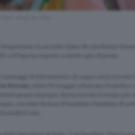
 fanno i disegni per il Papa
 frequentano la seconda classe di catechismo hanno
V e il Papa ha risposto a stretto giro di posta.
 messaggi di felicitazioni e di auguri avrà ricevuto 
is Prevost,
eletto l’8 maggio a Romano Pontefice c
chissà quanti impegni. Ma ha trovato il tempo per 
segni, corredati da frasi di bambini e bambine di set
i benedirli tutti.
ra della Segreteria di Stato: “Cari bambini, Papa Leo