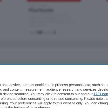
Como - Como
Plurilocale
in zona residenziale e tranquilla,
proponiamo prestigioso e luminoso
appartamento all'ultimo piano di uno
stabile signorile …
mq.
140
locali:
5
io
Chi Siamo
Redazione
 on a device, such as cookies and process personal data, such as uni
ising and content measurement, audience research and services deve
Editore
gh device scanning. You may click to consent to our and our
1731 par
li
Contatti
ferences before consenting or to refuse consenting. Please note th
ariano
Privacy e Policy
essing. Your preferences will apply to this website only. You can cha
on at the bottom of the webpage.