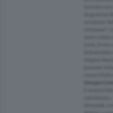
ricevuto con 
da graziosi d
occasione del
vicinanza”. C
avete voluto 
Gesù, il vero
di fraternità 
Vergine Maria
persone vicin
cuore».Tutti 
Giorgio Cris
è venuta l’id
catechismo,–
domande, com
dialogo e son