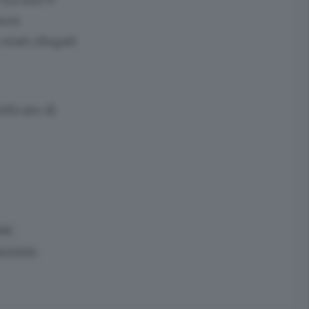
buon
tati rilegati
tificato di
ANI
DI STATO