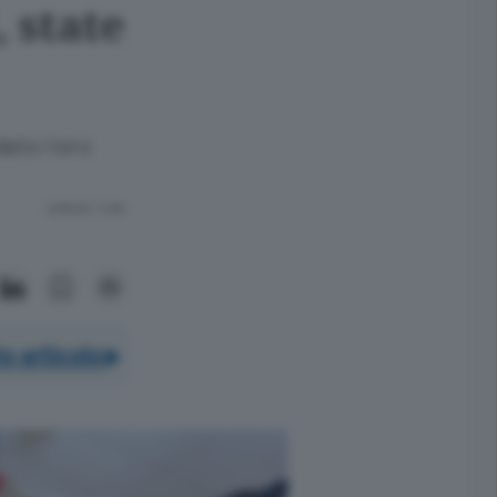
 state
ato i loro
Lettura 1 min.
o articolo