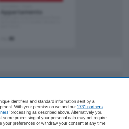
Cernobbio - Como
Appartamento
Situato nella tranquilla frazione di Piazza
Santo Stefano, in un contesto riservato e a
pochi minuti …
mq.
80
Servizi
Necrologie
que identifiers and standard information sent by a
lopment. With your permission we and our
1731 partners
Pubblicità
tners
’ processing as described above. Alternatively you
Concorsi
at some processing of your personal data may not require
Abbonamenti
nge your preferences or withdraw your consent at any time
Più letti