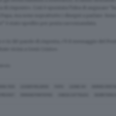
a di risposte». Così è spuntata l’idea di augurare “
apa, ma sono soprattutto i disegni a parlare. Sono s
to” è stato spedito per posta raccomandata.
o e in 110 parole di risposta, c’è il messaggio del Pon
tate vicini a Gesù Cristo».
SERVATA
IONI, FEDI
LEADER RELIGIOSI
PAPA
LEONE XIV
GIORGIO CRISTI
 PREVOST
ROMANO PONTEFICE
CHIESA CATTOLICA
SEGRETERIA 