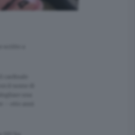
 scritto a
il cardinale
on il nome di
sfogliare una
te – otto anni
ne XIV ha