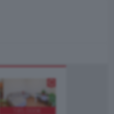
185.000
€