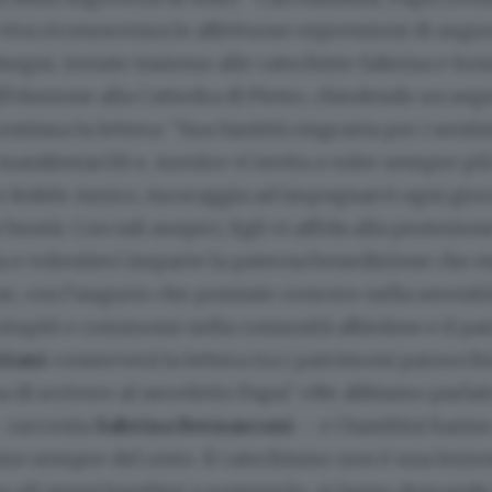
viva riconoscenza le affettuose espressioni di augur
isegni, inviate insieme alle catechiste Sabrina e Soni
l’elezione alla Cattedra di Pietro, chiedendo un seg
ontinua la lettera: “Sua Santità ringrazia per i sent
manifestarGli e, mentre vi invita a voler sempre pi
 e fedele Amico, incoraggia ad impegnarvi ogni gior
e bontà. Con tali auspici, Egli vi affida alla protezion
 e volentieri imparte la paterna benedizione che e
e, con l’augurio che possiate crescere nella serenit
stupiti e commossi nella comunità albiolese e il pa
tiani
conserverà la lettera tra i patrimoni parrocch
ea di scrivere al neoeletto Papa? «Ne abbiamo parlat
 racconta
Sabrina Bernasconi
– e i bambini hann
e sempre del resto. Il catechismo non è una lezion
o gli stessi bambini a sostenerlo, si fanno domande 