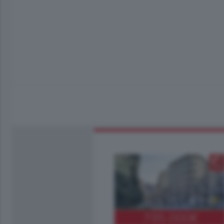
795.000
€