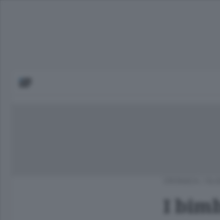
CRONACA
/
OLG
I bimb