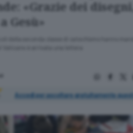
de: «Grazie dei disegni,
 a Gesù»
coli della seconda classe di catechismo hanno mand
al Vaticano è arrivata una lettera
li
Accedi per ascoltare gratuitamente quest