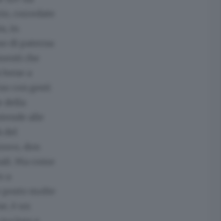
io, corredate
a, in
no di paterna
imenti che
ù bene a
no con gesti
e della
stende alle
à del
rroco, don
iali. Ma come
o a
o posto molte
e, è un
tra loro e