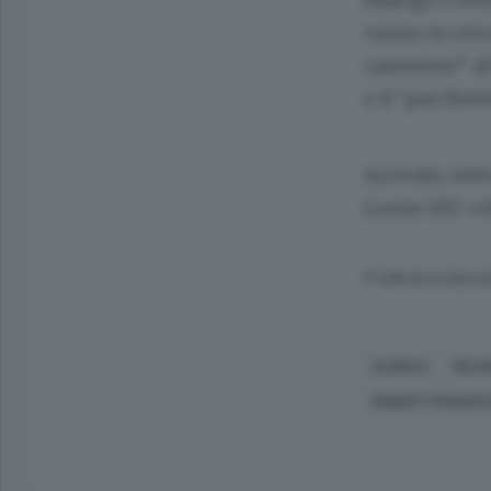
vanno in cerc
cammino” al P
e il “pacchet
Arrivato, lett
Leone XIV: «S
© RIPRODUZIONE RI
ALBIOLO
RELIG
ROBERT FRANCIS