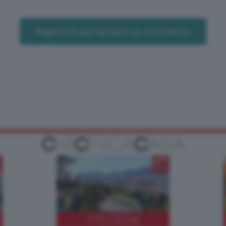
Registrati per lasciare un commento
770.000
€