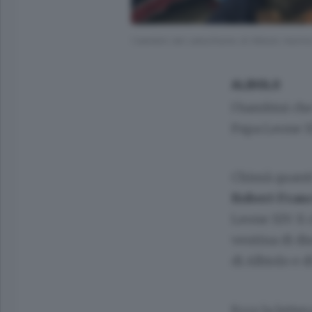
I bambini del catechismo di Albiolo mentre
ALBIOLO
I bambini che
Papa Leone XI
Chissà quanti
Robert Franc
Leone XIV. E 
ventina di di
di Albiolo e d
Ecco la lette