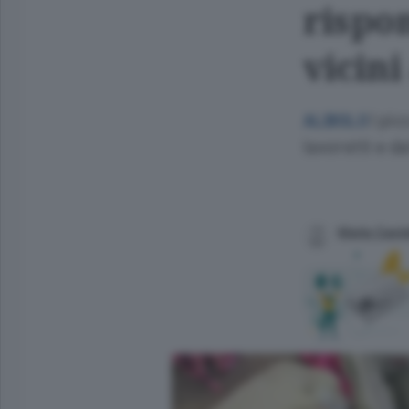
rispon
vicini
I pic
ALBIOLO
lavoretti e d
Maria Castel