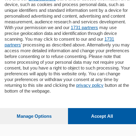
185.000
€
device, such as cookies and process personal data, such as
unique identifiers and standard information sent by a device for
Cernobbio - Como
personalised advertising and content, advertising and content
Appartamento
measurement, audience research and services development.
Situato nella tranquilla frazione di Piazza
With your permission we and our
1731 partners
may use
Santo Stefano, in un contesto riservato e a
precise geolocation data and identification through device
pochi minuti …
scanning. You may click to consent to our and our
1731
partners
’ processing as described above. Alternatively you may
mq.
80
access more detailed information and change your preferences
before consenting or to refuse consenting. Please note that
some processing of your personal data may not require your
consent, but you have a right to object to such processing. Your
preferences will apply to this website only. You can change
your preferences or withdraw your consent at any time by
returning to this site and clicking the
privacy policy
button at the
bottom of the webpage.
Sezioni
Settimanali
Manage Options
Accept All
Territorio