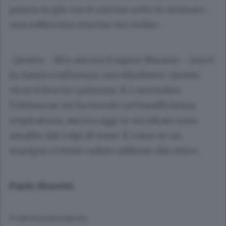
pancia in giù con il cuscino sotto lo stomaco...
una sofferenza enorme mi creda».
. Questa - dice ancora il signor Nazario - non è
la classica influenza: non illudetevi. Questo
virus ti brucia i polmoni. Il 2 novembre
l’ultima tac mi ha trovato un’insufficienza
respiratoria; ancora oggi se mi sdraio sono
assalito dai colpi di tosse. È come se un
macigno ci fosse caduto addosso dal cielo».
Paolo Moretti
© RIPRODUZIONE RISERVATA