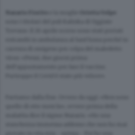
Nazario Fiorito
e la moglie
Orietta Volpe
sono i titolari del pub Kalinka di Uggiate
Trevano. Il 26 aprile scorso sono stati portati
entrambi in ambulanza al Sant’Anna perché in
carenza di ossigeno per colpa del maledetto
virus: «Pensi, due giorni prima
dell’appuntamento per fare il vaccino.
Purtroppo il Covid è stato più veloce».
Partiamo dalla fine. Ovvero da oggi: «Non sono
quello di otto mesi fa», ovvero prima della
malattia dice il signor Nazario. «Ho una
stanchezza immensa addosso che non ho mai
provato in vita mia - spiega - Poi ho una