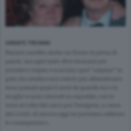
UGGIATE TREVANO
Nazario sarebbe anche un fiume in piena di
parole, ma ogni tanto deve fermarsi per
prendere respiro e scacciare quel “raspino” in
gola che sembra non volerlo più abbandonare.
Sono passati quasi 8 mesi da quando lui e la
moglie si sono ritrovati in ospedale, con la
testa avvolta dal casco per l’ossigeno, a causa
del Covid. «E ancora oggi ne portiamo addosso
le conseguenze».