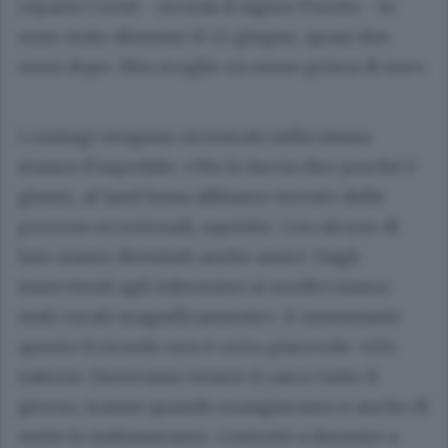
reparto Covid - ricorda il signor Fiorito - Io
sono stato dimesso il 22 giugno, quasi due
mesi dopo. Mia moglie un mese prima di me».
I coniugi vengono ricoverati nella stessa
stanza d’ospedale: «Me lo faccia dire perché è
giusto, al Sant’Anna abbiamo trovato delle
persone eccezionali, squisite. Con alcune di
loro siamo diventati anche amici. Dagli
inservienti agli infermieri ai medici siamo
stati curati magnificamente». E nonostante
questo il ricordo non è certo piacevole: «Un
inferno. Dovevamo tenere il casco tutto il
giorno, tranne quando mangiavamo e anche di
notte lo indossavamo. Costretti a dormire a