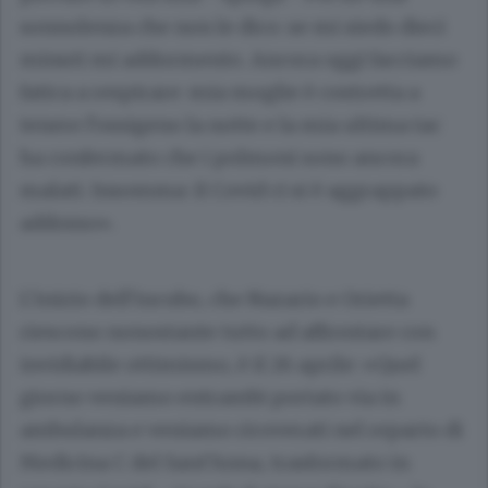
sonnolenza che non le dico: se mi siedo dieci
minuti mi addormento. Ancora oggi facciamo
fatica a respirare: mia moglie è costretta a
tenere l’ossigeno la notte e la mia ultima tac
ha confermato che i polmoni sono ancora
malati. Insomma: il Covid ci si è aggrappato
addosso».
L’inizio dell’incubo, che Nazario e Orietta
riescono nonostante tutto ad affrontare con
invidiabile ottimismo, è il 26 aprile: «Quel
giorno veniamo entrambi portato via in
ambulanza e veniamo ricoverati nel reparto di
Medicina C del Sant’Anna, trasformato in