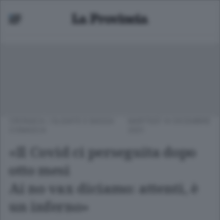
CRONACA
/
OLGIATE E BASSA
MARTEDÌ 14 DICEMBRE
COMASCA
2021
«Il Covid ci perseguita dopo
otto mesi
Ai no vax diciamo: attenti, è
un inferno»