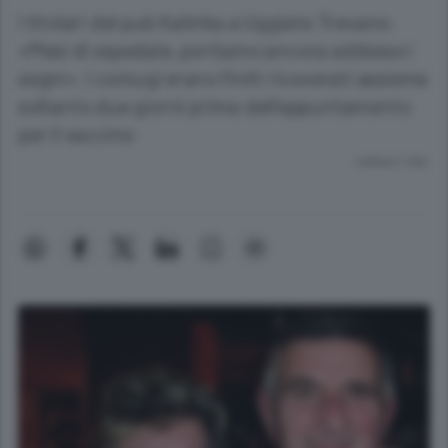
I titolari del pub Kalinka a Uggiate Trevano:
«Mesi di ospedale, portiamo ancora addosso i
segni». I coniugi erano finiti ricoverati assieme
soltanto due giorni prima dell’appuntamento
per il vaccino
Lettura 1 min.