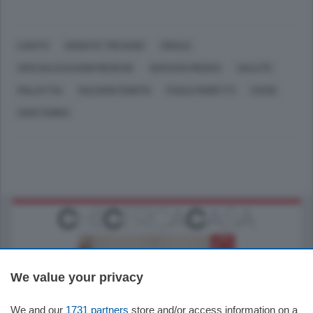
CANTÙ
UGGIATE TREVANO
VIRALE
SPECIALIZZAZIONI MEDICHE
SERVIZIO MEDICO
SALUTE
MALATTIA
NAZARIO FIORITO
PAOLO MORETTI
COVID
SANT'ANNA
We value your privacy
We and our
1731 partners
store and/or access information on a