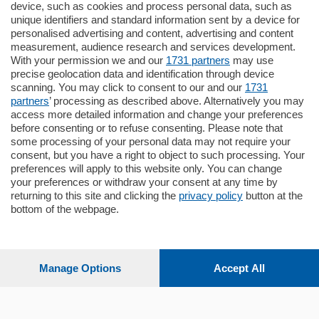
185.000
€
device, such as cookies and process personal data, such as
unique identifiers and standard information sent by a device for
Cernobbio - Como
personalised advertising and content, advertising and content
Appartamento
measurement, audience research and services development.
Situato nella tranquilla frazione di Piazza
With your permission we and our
1731 partners
may use
Santo Stefano, in un contesto riservato e a
precise geolocation data and identification through device
pochi minuti …
scanning. You may click to consent to our and our
1731
partners
’ processing as described above. Alternatively you may
mq.
80
access more detailed information and change your preferences
before consenting or to refuse consenting. Please note that
some processing of your personal data may not require your
consent, but you have a right to object to such processing. Your
preferences will apply to this website only. You can change
your preferences or withdraw your consent at any time by
returning to this site and clicking the
privacy policy
button at the
bottom of the webpage.
Sezioni
Settimanali
Manage Options
Accept All
Territorio