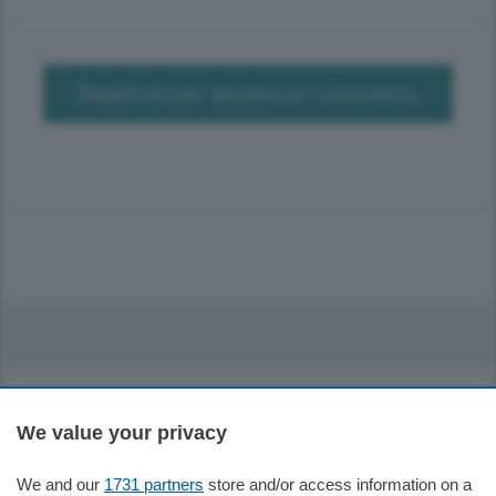
Registrati per lasciare un commento
We value your privacy
We and our
1731 partners
store and/or access information on a