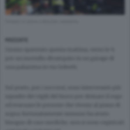
Pompieri in azione a Mozzate stamattina
MOZZATE
Grosso spavento questa mattina, verso le 9,
per un incendio divampato in un garage di
una palazzina in via Gobetti.
Sul posto, per i soccorsi, sono intervenute più
squadre dei vigili del fuoco per domare il rogo
ed evacuare le persone che vivono al piano di
sopra: fortunatamente nessuno ha avuto
bisogno di cure mediche, non si sono registrati