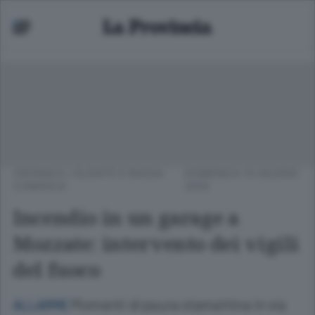
CRONACA
/
OLGIATE E BASSA
DOMENICA 15 GIUGNO
COMASCA
2025
Incendio in un garage a
Mozzate: intervento dei vigili
del fuoco
Momenti di paura stamattina in via
ALLARME