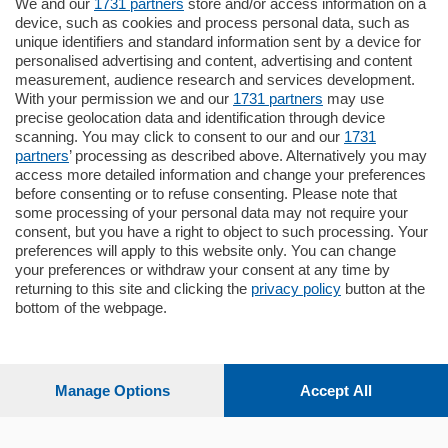
We and our
1731 partners
store and/or access information on a
795.000
€
device, such as cookies and process personal data, such as
unique identifiers and standard information sent by a device for
Como - Como
personalised advertising and content, advertising and content
Quadrilocale
measurement, audience research and services development.
Zona Como Borghi. Nel complesso di
With your permission we and our
1731 partners
may use
nuova costruzione "JIULIUS" in Classe
precise geolocation data and identification through device
Energetica A2 proponiamo ampio
scanning. You may click to consent to our and our
1731
Quadrilocale …
partners
’ processing as described above. Alternatively you may
mq.
145
locali:
4
access more detailed information and change your preferences
before consenting or to refuse consenting. Please note that
some processing of your personal data may not require your
consent, but you have a right to object to such processing. Your
preferences will apply to this website only. You can change
your preferences or withdraw your consent at any time by
returning to this site and clicking the
privacy policy
button at the
bottom of the webpage.
Sezioni
Settimanali
Manage Options
Accept All
Territorio