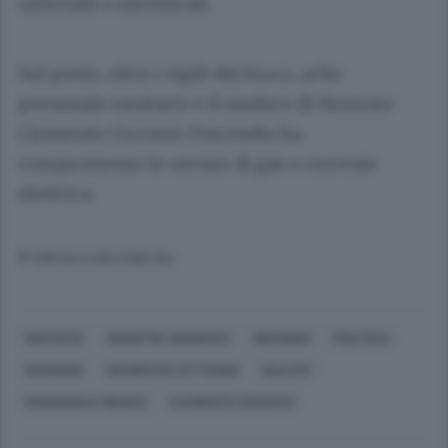
ustionati o intossicati.
Sul posto, oltre i vigili del fuoco, ache
personale sanitario e il sindaco di Mozzate
Clemente Ciccozzi: l’incendio ha
compromesso le utenze di gas e corrente
elettrica.
© RIPRODUZIONE RISERVATA
MOZZATE
DISASTRI, INCIDENTI
INCENDIO
POLITICA
GOVERNO
SICUREZZA CITTADINI
SALUTE
PERSONALE MEDICO
CLEMENTE CICCOZZI