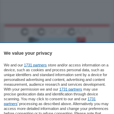
We value your privacy
We and our
1731 partners
store and/or access information on a
770.000
€
device, such as cookies and process personal data, such as
unique identifiers and standard information sent by a device for
Como - Como
personalised advertising and content, advertising and content
Plurilocale
measurement, audience research and services development.
in zona residenziale e tranquilla,
With your permission we and our
1731 partners
may use
proponiamo prestigioso e luminoso
precise geolocation data and identification through device
appartamento all'ultimo piano di uno
scanning. You may click to consent to our and our
1731
stabile signorile …
partners
’ processing as described above. Alternatively you may
mq.
140
locali:
5
access more detailed information and change your preferences
before consenting or to refuse consenting. Please note that