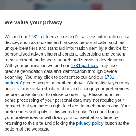
We value your privacy
We and our
1731 partners
store and/or access information on a
770.000
€
device, such as cookies and process personal data, such as
unique identifiers and standard information sent by a device for
Como - Como
personalised advertising and content, advertising and content
Plurilocale
measurement, audience research and services development.
in zona residenziale e tranquilla,
With your permission we and our
1731 partners
may use
proponiamo prestigioso e luminoso
precise geolocation data and identification through device
appartamento all'ultimo piano di uno
scanning. You may click to consent to our and our
1731
stabile signorile …
partners
’ processing as described above. Alternatively you may
mq.
140
locali:
5
access more detailed information and change your preferences
before consenting or to refuse consenting. Please note that
some processing of your personal data may not require your
consent, but you have a right to object to such processing. Your
preferences will apply to this website only. You can change
your preferences or withdraw your consent at any time by
returning to this site and clicking the
privacy policy
button at the
Sezioni
bottom of the webpage.