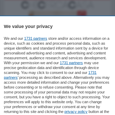
We value your privacy
We and our
1731 partners
store and/or access information on a
185.000
€
device, such as cookies and process personal data, such as
unique identifiers and standard information sent by a device for
Cernobbio - Como
personalised advertising and content, advertising and content
Appartamento
measurement, audience research and services development.
Situato nella tranquilla frazione di Piazza
With your permission we and our
1731 partners
may use
Santo Stefano, in un contesto riservato e a
precise geolocation data and identification through device
pochi minuti …
scanning. You may click to consent to our and our
1731
partners
’ processing as described above. Alternatively you may
mq.
80
access more detailed information and change your preferences
before consenting or to refuse consenting. Please note that
some processing of your personal data may not require your
consent, but you have a right to object to such processing. Your
preferences will apply to this website only. You can change
your preferences or withdraw your consent at any time by
returning to this site and clicking the
privacy policy
button at the