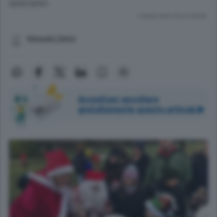
speciale»
Lettura meno di un minuto.
Manuela Clerici
Accedi per ascoltare
gratuitamente questo articolo