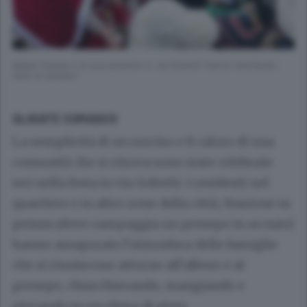
Babbo Natale e la sua aiutante in via Gobetti hanno distribuito
dolci ai bambini
OLGIATE COMASCO
La semplicità di un sorriso e il calore di una
comunità che si ritrova sono state celebrate
ieri nella festa in via Gobetti. I residenti nel
quartiere e in altre zone della città, Stazione in
primis (dove campeggia un presepe in acciaio)
hanno assaporato l’atmosfera delle famiglie
che si riuniscono attorno all’albero e al
presepe, chiacchierando, mangiando e
giocando in un clima di gioia.