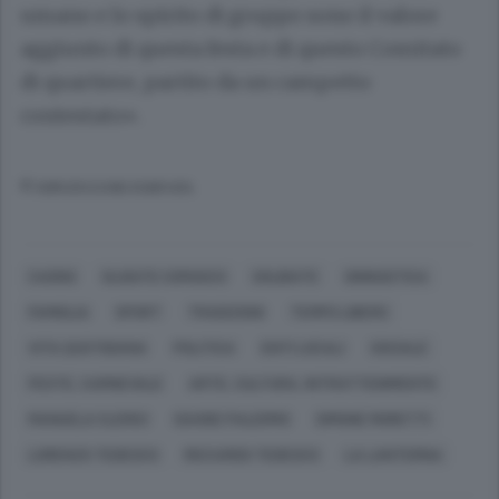
umano e lo spirito di gruppo sono il valore
aggiunto di questa festa e di questo Comitato
di quartiere, partito da un campetto
contestato».
© RIPRODUZIONE RISERVATA
CAGNO
OLGIATE COMASCO
SOLBIATE
GINNASTICA
FAMIGLIA
SPORT
TRADIZIONI
TEMPO LIBERO
VITA QUOTIDIANA
POLITICA
ENTI LOCALI
SOCIALE
FESTE, CARNEVALE
ARTE, CULTURA, INTRATTENIMENTO
MANUELA CLERICI
DAVIDE PALERMO
SIMONE MORETTI
LORENZO TEDESCO
RICCARDO TEDESCO
LA LANTERNA