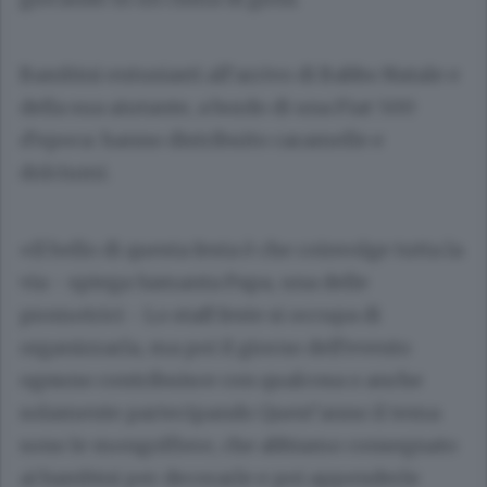
Bambini entusiasti all’arrivo di Babbo Natale e
della sua aiutante, a bordo di una Fiat 500
d’epoca: hanno distribuito caramelle e
dolciumi.
«Il bello di questa festa è che coinvolge tutta la
via - spiega Samanta Papa, una delle
promotrici - Lo staff feste si occupa di
organizzarla, ma poi il giorno dell’evento
ognuno contribuisce con qualcosa o anche
solamente partecipando Quest’anno il tema
sono le mongolfiere, che abbiamo consegnato
ai bambini per decorarle e poi appenderle