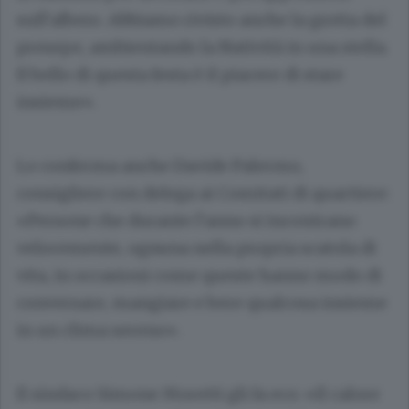
sull’albero. Abbiamo rivisto anche la grotta del
presepe, ambientando la Natività in una stella.
Il bello di questa festa è il piacere di stare
insieme».
Lo conferma anche Davide Palermo,
consigliere con delega ai Comitati di quartiere:
«Persone che durante l’anno si incontrano
velocemente, ognuna nella propria scatola di
vita, in occasioni come queste hanno modo di
conversare, mangiare e bere qualcosa insieme
in un clima sereno».
Il sindaco Simone Moretti gli fa eco: «Il calore