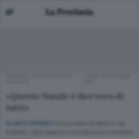
CRONACA
/
OLGIATE E BASSA
LUNEDÌ 15 DICEMBRE
COMASCA
2025
«Questo Natale è davvero di
tutti»
Un successo la festa in via
OLGIATE COMASCO
Gobetti: «Qui ciascuno contribuisce a renderla