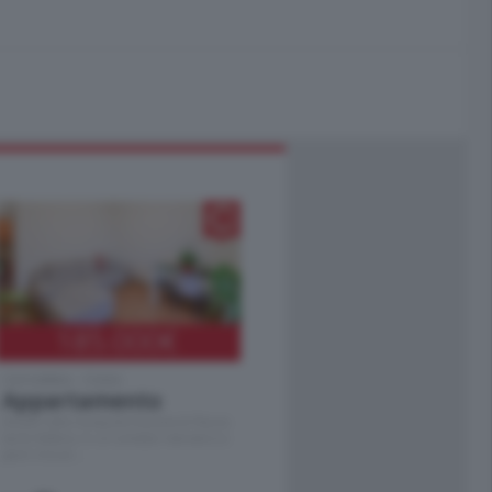
185.000
€
Cernobbio - Como
Appartamento
Situato nella tranquilla frazione di Piazza
Santo Stefano, in un contesto riservato e a
pochi minuti …