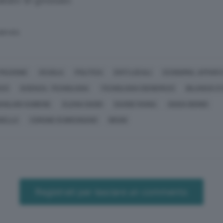
abato 10 gennaio.
SERVATA
TRUZIONE
SCUOLA
POLITICA
ENTI LOCALI
ECONOMIA, AFFARI 
CO)
SCIENZA, TECNOLOGIA
TECNOLOGIA (GENERICO)
BILANCIO S
IANLUIGI SAIBENE
ELENA DADDI
DAVIDE RAINA
GIADA BIONDI
DELLA
COMUNE DI BREGNANO
BRUNI
Registrati per lasciare un commento