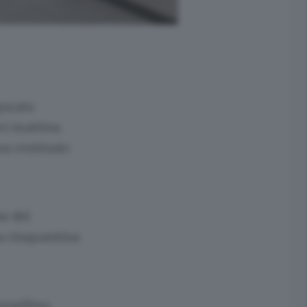
gurata
eri mattina
na centinaio
ne del
na cinquantina
orsellino,