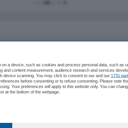
mq.
145
locali:
4
io
Chi Siamo
Redazione
 on a device, such as cookies and process personal data, such as uni
ising and content measurement, audience research and services deve
Editore
gh device scanning. You may click to consent to our and our
1731 par
li
Contatti
ferences before consenting or to refuse consenting. Please note th
ariano
Privacy e Policy
essing. Your preferences will apply to this website only. You can cha
on at the bottom of the webpage.
bassa
alcio Como