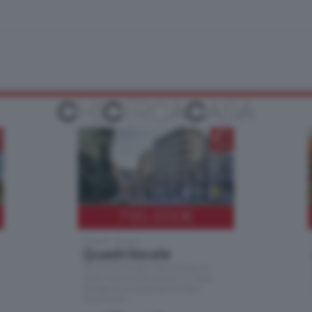
795.000
€
Como - Como
Quadrilocale
Zona Como Borghi. Nel complesso di
nuova costruzione "JIULIUS" in Classe
Energetica A2 proponiamo ampio
Quadrilocale …