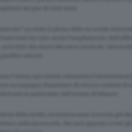
mpletati nel giro di venti mesi.
ntierato” era stato il plesso delle ex-scuole element
 l’intervento ha visto anche l’ampliamento dell’edifi
, arricchito dai nuovi laboratori musicale, informatic
giardino esterno.
zare l’attesa operazione urbanistica l’amministrazi
cio un impegno finanziario di circa tre milioni di 
derivanti in particolare dall’avanzo di bilancio.
tudenti della media, ricominceranno la scuola già da
ssimo nella nuova sede, che sarà appunto a tutti gli 