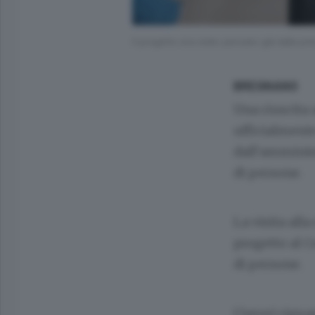
Il progetto era stato pensato già dalla p
BREGNANO
Una riuscita
ufficialmente
dall’amminis
di persone.
La visita all
progetto al C
di persone.
I lavori rigu