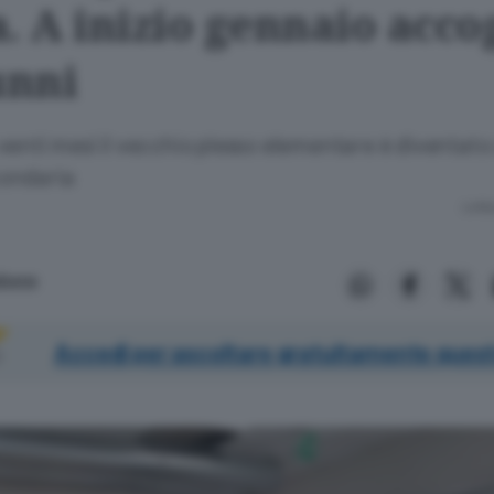
. A inizio gennaio acco
unni
 venti mesi il vecchio plesso elementare è diventato
ondaria
Lettu
aibene
Accedi per ascoltare gratuitamente quest