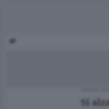
CRONACA
/
OLG
Si alz