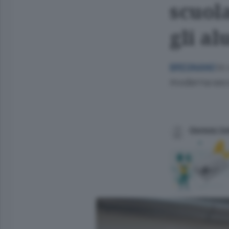
scuola
gli al
In
BREGNANO
moderna sec
Gianluigi S