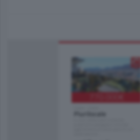
770.000
€
Como - Como
Plurilocale
in zona residenziale e tranquilla,
proponiamo prestigioso e luminoso
appartamento all'ultimo piano di uno
stabile signorile …