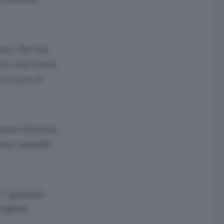
ari, che era
cio, che conta
o e per il
one civica ha
euro, usando
l 7 gennaio
effetti