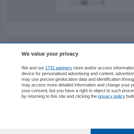
mq.
140
locali:
5
We value your privacy
Sezioni
Territor
Cronaca
Como
We and our
1731 partners
store and/or access information
device for personalised advertising and content, advert
Economia
Cintura
may use precise geolocation data and identification throu
Cultura e Spettacoli
Lago e val
may access more detailed information and change your pre
Sport
Cantù e M
your consent, but you have a right to object to such proc
Editoriali
Erba
by returning to this site and clicking the
privacy policy
butt
Podcast
Olgiate e 
Quatar Pass
Media Inglese
Sport
Storie nella Breva
Dirette C
Focus