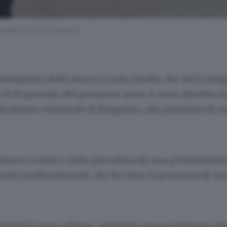
recedente Amministrazione
 anteprima della nuova scuola media, che sarà inau
 il 10 gennaio del prossimo anno, è stata allestita i
trazione comunale di Bregnano, alla presenza di u
a nuova scuola è stata preceduta da una presentazio
entro polifunzionale, che ha visto la presenza di u
ardanti il nuovo plesso, intitolato ancora Falcone e B