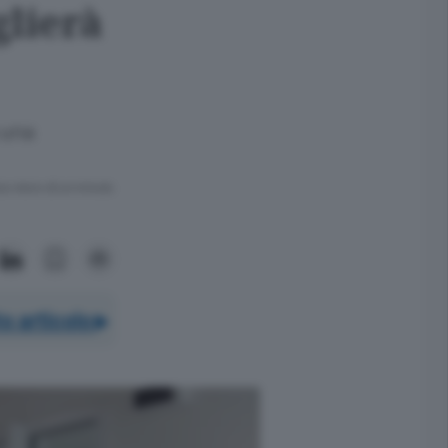
glierà
 una
ra meno di un minuto.
o articolo