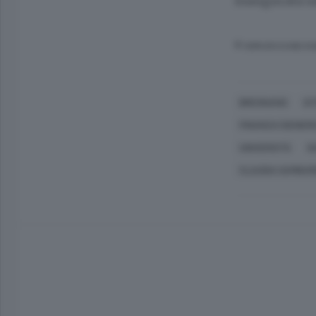
inaugurata s
© RIPRODUZIONE RI
BREGNANO
IS
FINANZA (GENERI
UNIVERSITÀ
G
CLAUDIA GAMBAR