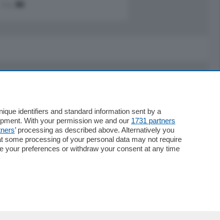
mq.
80
Servizi
Necrologie
que identifiers and standard information sent by a
lopment. With your permission we and our
1731 partners
Pubblicità
tners
’ processing as described above. Alternatively you
Concorsi
at some processing of your personal data may not require
Abbonamenti
nge your preferences or withdraw your consent at any time
Più letti
Le aziende comunicano
Speciali
Cinema
ChiCercaCasa
Archivio