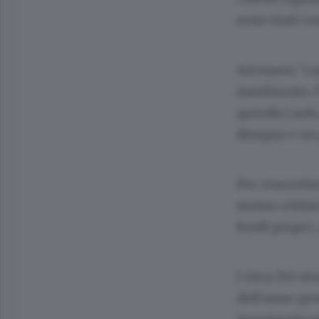
sono stati co
Ad essere “ca
inutilizzato:
quindici aule
disegno e un 
Per concretiz
messo a bilan
fondi propri, 
I circa 150 s
dell’anno pro