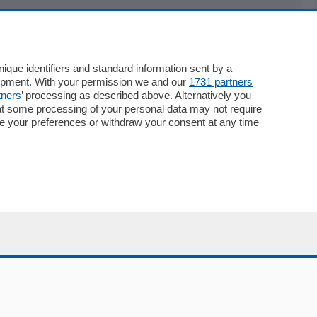
Servizi
Necrologie
que identifiers and standard information sent by a
lopment. With your permission we and our
1731 partners
Pubblicità
tners
’ processing as described above. Alternatively you
Concorsi
at some processing of your personal data may not require
Abbonamenti
nge your preferences or withdraw your consent at any time
Più letti
Le aziende comunicano
Speciali
Cinema
ChiCercaCasa
Archivio
Meteo
Skill Alexa
Elezioni 2024