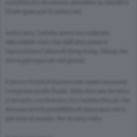
sconfitta era necessario attendere la classifica
finale (pass per le prime 48).
Sulla carta, Carlotta aveva un confronto
abbordabile visto che dall’altra parte si
ripresentava l’atleta di Hong Kong, Cheng che
aveva già superato nel girone.
E invece il match ha riservato tante emozioni,
compresa quella finale, della stoccata decisiva.
A trovarla, con bravura, era Carlotta Ferrari che
domani avrà la possibilità di misurarsi con le
più forti al mondo. Per la terza volta.