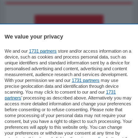
We value your privacy
We and our
1731 partners
store and/or access information on a
795.000
€
device, such as cookies and process personal data, such as
unique identifiers and standard information sent by a device for
Como - Como
personalised advertising and content, advertising and content
Quadrilocale
measurement, audience research and services development.
Zona Como Borghi. Nel complesso di
With your permission we and our
1731 partners
may use
nuova costruzione "JIULIUS" in Classe
precise geolocation data and identification through device
Energetica A2 proponiamo ampio
scanning. You may click to consent to our and our
1731
Quadrilocale …
partners
’ processing as described above. Alternatively you may
mq.
145
locali:
4
access more detailed information and change your preferences
before consenting or to refuse consenting. Please note that
some processing of your personal data may not require your
consent, but you have a right to object to such processing. Your
preferences will apply to this website only. You can change
your preferences or withdraw your consent at any time by