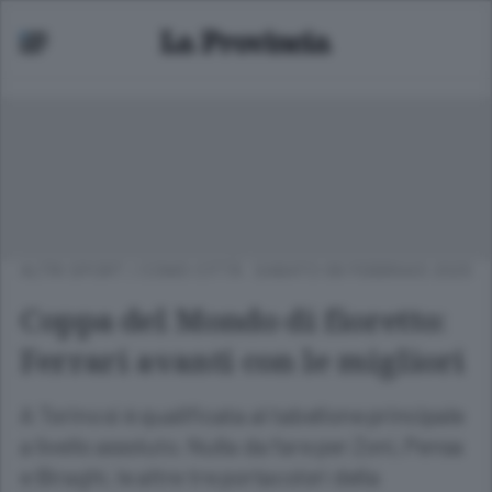
ALTRI SPORT
/
COMO CITTÀ
SABATO 08 FEBBRAIO 2025
Coppa del Mondo di fioretto:
Ferrari avanti con le migliori
A Torino si è qualificata al tabellone principale
a livello assoluto. Nulla da fare per Zoni, Pensa
e Biraghi, le altre tre portacolori della