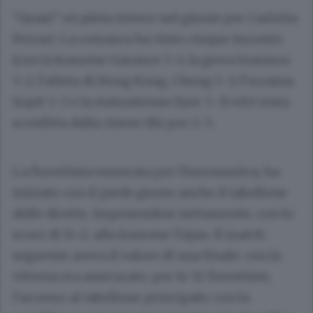
“Quasi” en plein invece nel girone per Carlotta
Ferrari. La comasca ha vinto cinque incontri
(con la francese Garance 5-1; la greca Ioannou
5-2; l’atleta di Hong Kong, Cheng 5-3; l’ucraina
Sopit 5-3 e la statunitense Eyer 5-3) ed è stata
sconfitta dalla cinese Shi per 2-5.
La fiorettista tesserata per l’Aeronautica, ha
iniziato con il piede giusto anche il tabellone
delle dirette, imponendosi nettamente, con lo
score di 15-2, alla francese Tajan. Il match
seguente aveva il valore di una finale: con la
vittoria era assicurato, per le 32 fiorettiste,
l’accesso al tabellone principale; con la