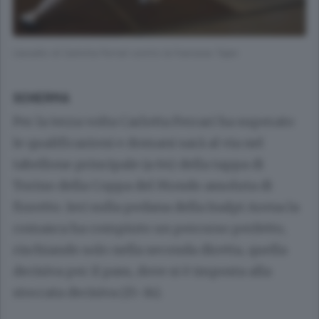
L’assalto di Carlotta Ferrari contro la francese Tajan
SCHERMA
Per la terza volta Carlotta Ferrari ha superato
le qualificazioni e domani sarà al via nel
tabellone principale (a 64) della tappa di
Torino della Coppa del Mondo assoluta di
fioretto. Ieri sulla pedana della Inalpi Arena la
comasca ha compiuto un percorso perfetto,
rischiando solo nella seconda diretta, quella
decisiva per il pass, dove si è imposta alla
stoccata decisiva (15-14).