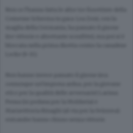
Non ce l’hanno fatta le altre tre fiorettiste della
Comense Scherma in gara: Lea Zoni, con la
maglia della Germania, ha passato il girone
(tre vittorie e altrettante sconfitte), ma poi si è
bloccata nella prima diretta contro la canadese
Locke (9-15).
Non hanno invece passato il girone (era
comunque un’impresa ardua, per la giovane
età e per la qualità delle avversarie) Larissa
Pensa (in pedana per la Moldavia) e
Mariavittoria Binaghi (al via per la Svizzera):
entrambe hanno chiuso senza vittorie.