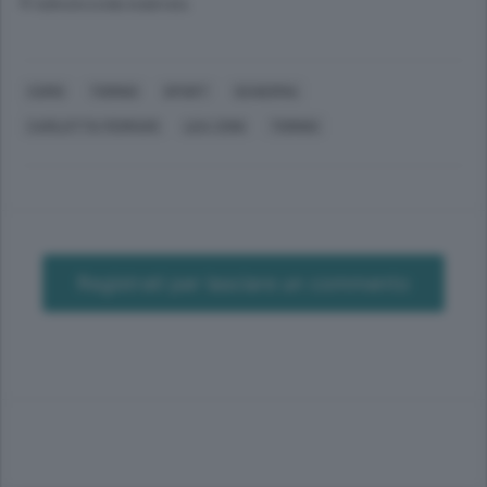
© RIPRODUZIONE RISERVATA
COMO
TORINO
SPORT
SCHERMA
CARLOTTA FERRARI
LEA ZONI
TORINO
Registrati per lasciare un commento