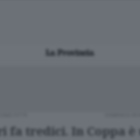
COMO CITTÀ
DOMENICA 09 
i fa tredici. In Coppa è