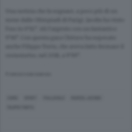
Una notizia che fa sognare, a poco più di un
mese dalle Olimpiadi di Parigi. Jacobs ha vinto
l’oro in 9’92’’. Ali l’argento con un fantastico
9’96’’. Con questa gara Chituru ha superato
anche Filippo Tortu, che aveva fatto fermare il
cronometro, nel 2018, a 9’99’’.
© RIPRODUZIONE RISERVATA
COMO
SPORT
PALLAVOLO
MARCEL JACOBS
FILIPPO TORTU