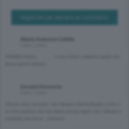
Registrati per lasciare un commento
Alberto Ilcanzese Coltella
2 anni, 1 mese
GRANDE Chituru .............. e non é finita ! vedremo quello che
farà ai giochi olimpici
Giovanni Roncoroni
2 anni, 1 mese
Chissà come rosicano i vari Vannacci,Salvini,Borghi e tutto il
ns Circo politico che non hanno ancora capito che il Mondo è
cambiato ma non al...contrario!