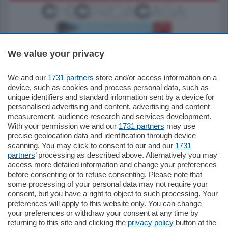
We value your privacy
We and our
1731 partners
store and/or access information on a
770.000
€
device, such as cookies and process personal data, such as
unique identifiers and standard information sent by a device for
Como - Como
personalised advertising and content, advertising and content
Plurilocale
measurement, audience research and services development.
in zona residenziale e tranquilla,
With your permission we and our
1731 partners
may use
proponiamo prestigioso e luminoso
precise geolocation data and identification through device
appartamento all'ultimo piano di uno
scanning. You may click to consent to our and our
1731
stabile signorile …
partners
’ processing as described above. Alternatively you may
mq.
140
locali:
5
access more detailed information and change your preferences
before consenting or to refuse consenting. Please note that
some processing of your personal data may not require your
consent, but you have a right to object to such processing. Your
preferences will apply to this website only. You can change
your preferences or withdraw your consent at any time by
returning to this site and clicking the
privacy policy
button at the