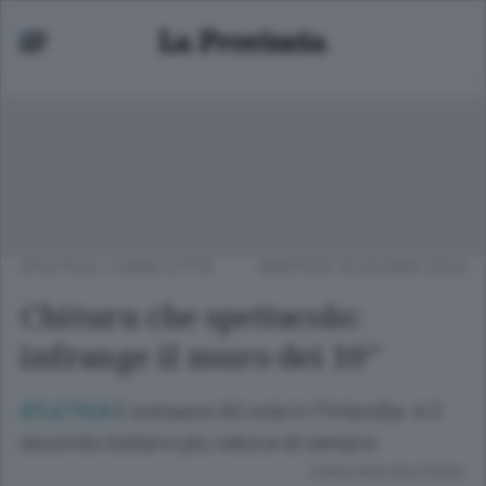
ATLETICA
/
COMO CITTÀ
MARTEDÌ 18 GIUGNO 2024
Chituru che spettacolo:
infrange il muro dei 10’’
Il comasco Ali vola in Finlandia: è il
ATLETICA
secondo italiano più veloce di sempre
Lettura meno di un minuto.