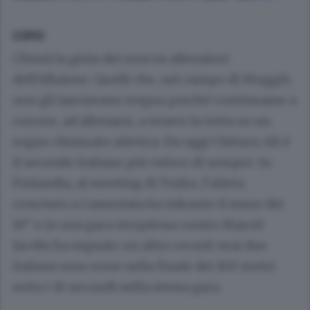
COMO
Chissà la gioia dei suoi ex allenatori
dell’Albatese. Quelli che, nel campo di Muggiò,
non gli lasciavano tregua perché continuasse a
correre, ad allenarsi, a tenere la testa su un
sogno chiamato atletica. Da oggi Chituru Ali è
il secondo italiano più veloce di sempre. In
Finlandia, al meeting di Turku, l’atleta
cresciuto a Camerlata ha infranto il muro dei
10’’ e in una gara strepitosa contro Marcel
Jacobs ha segnato un altro record: mai due
italiani sono scesi nella finale dei 100 metri
sotto i 10 secondi nella stessa gara.