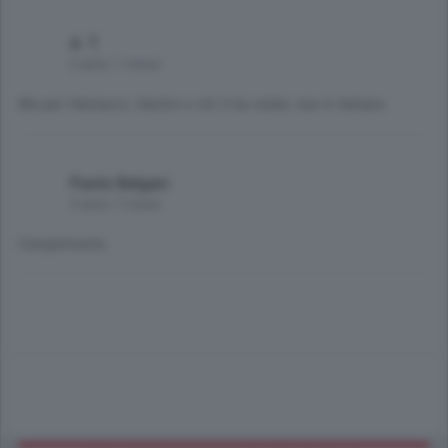
A. T.
2 anni, 1 mese
Ma per Vannacci, Salvini e chi li ha votati, non è italiano.
Paolo Belgeri
2 anni, 1 mese
Compliments.