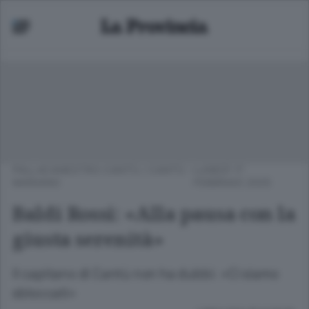
PALLACANESTRO CANTÙ
/
CANTÙ -
LUNEDÌ 17
MARIANO
FEBBRAIO 2025
Baldi Rossi: «Alla pausa con la
giusta serenità»
Il capitano di Cantù non ha dubbi: «Ci siamo
sbloccati»