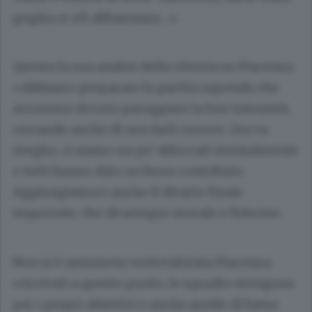
griglia ce n’è abbastanza…».
Questa la sua analisi della vittoria su Piacenza:
«Abbiamo preparato la partita sapendo che
avremmo dovuto pareggiare la loro intensità,
cercando anche di non farli correre. Ora va
meglio, ci siamo un po’ sbloccati mentalmente
e tutti hanno dato un buon contributo.
Aggiungiamoci anche il divario finale
importate, che dà sempre morale e fiducia».
Non si è nemmeno sottovalutata Piacenza:
«Arrivati a questo punto, le squadre stringono
per i propri obiettivi e anche quelle di bassa