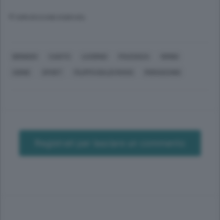
© RIPRODUZIONE RISERVATA
BRINDISI
CANTÙ
LIVORNO
PIACENZA
RIMINI
UDINE
SPORT
FILIPPO BALDI ROSSI
MORASCHINI
Registrati per lasciare un commento