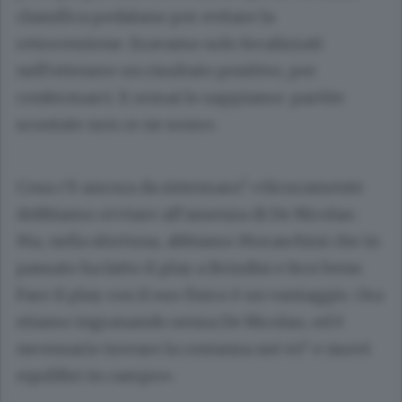
classifica pedalano per evitare la
retrocessione. Eravamo solo focalizzati
nell’ottenere un risultato positivo, per
confermarci. E ormai lo sappiamo: partite
scontate non ce ne sono».
Cosa c’è ancora da sistemare? «Sicuramente
dobbiamo ovviare all’assenza di De Nicolao.
Ma, nella sfortuna, abbiamo Moraschini che in
passato ha fatto il play a Brindisi e fece bene.
Fare il play con il suo fisico è un vantaggio. Ora
stiamo ingranando senza De Nicolao, ed è
necessario trovare la costanza nei 40’ e nuovi
equilibri in campo».