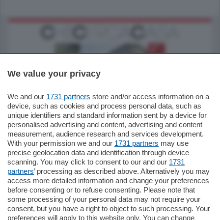
We value your privacy
We and our
1731 partners
store and/or access information on a
795.000
€
device, such as cookies and process personal data, such as
unique identifiers and standard information sent by a device for
Como - Como
personalised advertising and content, advertising and content
Quadrilocale
measurement, audience research and services development.
Zona Como Borghi. Nel complesso di
With your permission we and our
1731 partners
may use
nuova costruzione "JIULIUS" in Classe
precise geolocation data and identification through device
Energetica A2 proponiamo ampio
scanning. You may click to consent to our and our
1731
Quadrilocale …
partners
’ processing as described above. Alternatively you may
mq.
145
locali:
4
access more detailed information and change your preferences
before consenting or to refuse consenting. Please note that
some processing of your personal data may not require your
consent, but you have a right to object to such processing. Your
preferences will apply to this website only. You can change