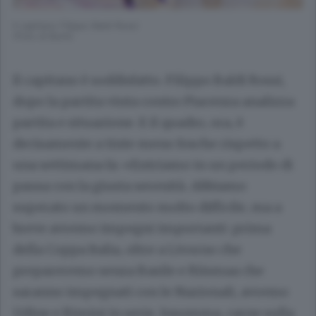
Il capitano Filippo Baldi Rossi
(Foto di Butti)
Il capitano è soddisfatto. Filippo Baldi Rossi,
dopo la partita vinta contro Piacenza analizza
partita e situazione. E il quadro, ora, è
decisamente a tinte meno fosche rispetto a
una settimana fa: «Entriamo in un periodo di
pausa con la giusta serenità. Abbiamo
superato un momento molto difficile, ma a
breve avremo impegni importanti: prima
della Coppa Italia, oltre a Livorno che
prepareremo senza Basile e Riismaa che
saranno impegnati con le Nazionali, avremo
Udine e Rimini in serie. Insomma, carne sulla