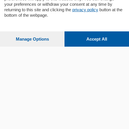
your preferences or withdraw your consent at any time by
returning to this site and clicking the
privacy policy
button at the
Sezioni
bottom of the webpage.
Settimanali
Manage Options
Accept All
Territorio
Sport
Chi Siamo
Servizi