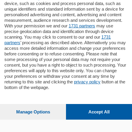
770.000
€
device, such as cookies and process personal data, such as
unique identifiers and standard information sent by a device for
Como - Como
personalised advertising and content, advertising and content
Plurilocale
measurement, audience research and services development.
in zona residenziale e tranquilla,
With your permission we and our
1731 partners
may use
proponiamo prestigioso e luminoso
precise geolocation data and identification through device
appartamento all'ultimo piano di uno
scanning. You may click to consent to our and our
1731
stabile signorile …
partners
’ processing as described above. Alternatively you may
mq.
140
locali:
5
access more detailed information and change your preferences
before consenting or to refuse consenting. Please note that
some processing of your personal data may not require your
consent, but you have a right to object to such processing. Your
preferences will apply to this website only. You can change
your preferences or withdraw your consent at any time by
returning to this site and clicking the
privacy policy
button at the
Sezioni
bottom of the webpage.
Settimanali
Manage Options
Accept All
Territorio