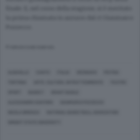
finale. E, nel corso della stagione, si è meritato
la prima chiamata in azzurro dal ct Gianmarco
Pozzecco.
© RIPRODUZIONE RISERVATA
ALBAVILLA
CANTÙ
ITALIA
ORZINUOVI
PISTOIA
TORTONA
ARTE, CULTURA, INTRATTENIMENTO
TEATRO
SPORT
BASKET
GRANT BASILE
ALESSANDRO SANTORO
GIANMARCO POZZECCO
NICOLA BRIENZA
NATIONAL BASKETBALL ASSOCIATION
WRIGHT STATE UNIVERSITY