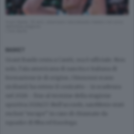
Grant Basile, 25 anni, americano naturalizzato italiano nel corso
dell’ultima stagione
( foto Butti)
BASKET
Grant Basile resta a Cantù, ora è ufficiale. Non
solo, l’ala americana di nascita e italiana di
formazione (e di origine, i bisnonni erano
siciliani) ha esteso il contratto - in scadenza
nel 2026 - fino al termine della stagione
sportiva 2026/27. Nell’accordo, sarebbero stati
esclusi “escape” in caso di chiamate da
squadre di Nba ed Eurolega.