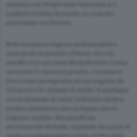
cestistica con Wright State University, si è
trasferito in Italia, firmando un contratto
pluriennale con Tortona.
Nella sua prima stagione professionistica
viene girato in prestito a Pistoia, dove ha
esordito in A con coach Nicola Brienza. L’anno
successivo è, ancora in prestito, a Orzinuovi,
dove è stato protagonista di una stagione da
20.9 punti e 9.7 rimbalzi di media. Si guadagna
così la chiamata di Cantù. In Brianza sfodera
un’altra annata ben oltre la doppia cifra in
stagione regolare. Nei playoff sale
ulteriormente di livello, segnando 18.1 punti di
media e guadagnandosi il titolo di Mvp della