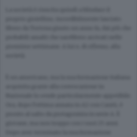
La società è riuscita quindi a blindare il
proprio gioiellino, incredibilmente lasciato
libero da Tortona giusto un anno fa, dai più che
probabili assalti che sarebbero arrivati nelle
prossime settimane. A lui e, di riflesso, alla
società.
È un americano, ma la sua formazione italiana
acquisita grazie alla convocazione in
Nazionale lo rende particolarmente appetibile.
Ora, dopo l’ottima annata in A2 con Cantù, è
pronto al salto da protagonista in serie A. È
giovane, ma non troppo con i suoi 25 anni.
Dopo aver terminato la sua formazione