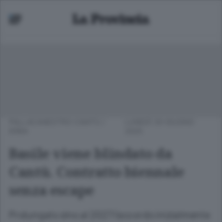
PALLACANESTRO CANTÙ
/
LUNEDÌ 30 GIUGNO
ERBA
2025
Basile viene blindato da
Cantù. Contratto biennale
senza escape
Prolungato sino al 2027 l’accordo inizialmente