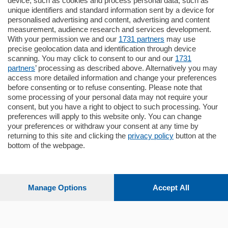
770.000
€
device, such as cookies and process personal data, such as
unique identifiers and standard information sent by a device for
Como - Como
personalised advertising and content, advertising and content
Plurilocale
measurement, audience research and services development.
in zona residenziale e tranquilla,
With your permission we and our
1731 partners
may use
proponiamo prestigioso e luminoso
precise geolocation data and identification through device
appartamento all'ultimo piano di uno
scanning. You may click to consent to our and our
1731
stabile signorile …
partners
’ processing as described above. Alternatively you may
mq.
140
locali:
5
access more detailed information and change your preferences
before consenting or to refuse consenting. Please note that
some processing of your personal data may not require your
consent, but you have a right to object to such processing. Your
preferences will apply to this website only. You can change
your preferences or withdraw your consent at any time by
returning to this site and clicking the
privacy policy
button at the
bottom of the webpage.
Sezioni
Settimanali
Manage Options
Accept All
Territorio