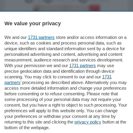
We value your privacy
We and our
1731 partners
store and/or access information on a
185.000
€
device, such as cookies and process personal data, such as
unique identifiers and standard information sent by a device for
Cernobbio - Como
personalised advertising and content, advertising and content
Appartamento
measurement, audience research and services development.
Situato nella tranquilla frazione di Piazza
With your permission we and our
1731 partners
may use
Santo Stefano, in un contesto riservato e a
precise geolocation data and identification through device
pochi minuti …
scanning. You may click to consent to our and our
1731
partners
’ processing as described above. Alternatively you may
mq.
80
access more detailed information and change your preferences
before consenting or to refuse consenting. Please note that
some processing of your personal data may not require your
consent, but you have a right to object to such processing. Your
preferences will apply to this website only. You can change
your preferences or withdraw your consent at any time by
returning to this site and clicking the
privacy policy
button at the
Sezioni
bottom of the webpage.