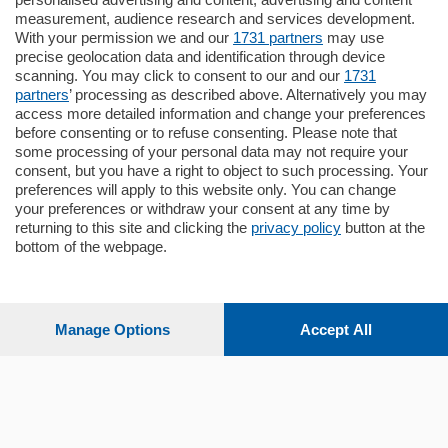
Plurilocale
measurement, audience research and services development.
in zona residenziale e tranquilla,
With your permission we and our
1731 partners
may use
proponiamo prestigioso e luminoso
precise geolocation data and identification through device
appartamento all'ultimo piano di uno
scanning. You may click to consent to our and our
1731
stabile signorile …
partners
’ processing as described above. Alternatively you may
mq.
140
locali:
5
access more detailed information and change your preferences
before consenting or to refuse consenting. Please note that
some processing of your personal data may not require your
consent, but you have a right to object to such processing. Your
preferences will apply to this website only. You can change
your preferences or withdraw your consent at any time by
returning to this site and clicking the
privacy policy
button at the
Sezioni
bottom of the webpage.
Settimanali
Manage Options
Accept All
Territorio
Sport