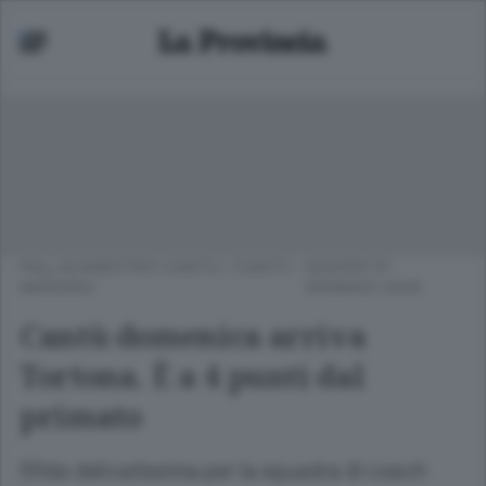
PALLACANESTRO CANTÙ
/
CANTÙ -
GIOVEDÌ 01
MARIANO
GENNAIO 2026
Cantù domenica arriva
Tortona. È a 4 punti dal
primato
Sfida delicatissima per la squadra di coach