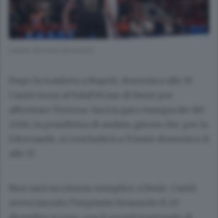
Capitan Riccardo Moraschini
Dopo la trasferta a Napoli, domenica alle 19
Cantù torna al PalaFitLine di Desio per
affrontare Tortona. Sarà la gara inaugurale del
2026, la penultima di andata, girone che, per la
S.Bernardo, si concluderà a Trieste domenica 11
alle 17.
Non sarà un ritorno semplice a Desio. Cantù
aveva lasciato l’impianto brianzolo il 20
dicembre scorso, con il record stagionale di