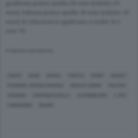
gradinata primo anello 28 euro (ridotto 20
euro), tribuna primo anello 38 euro (ridotto 30
euro), le riduzioni si applicano a under 14 e
over 70.
© RIPRODUZIONE RISERVATA
CANTÙ
DESIO
NAPOLI
TRIESTE
SPORT
BASKET
ECONOMIA, AFFARI E FINANZA
MERCATI, BORSE
POLITICA
GOVERNO
CAMPIONATO RALLY
AUTOMOBILISMO
L. SPO.
S.BERNARDO
MILANO