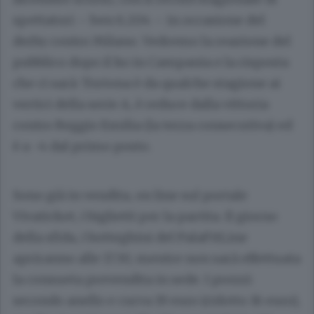
spettatori – ben 6.204 – in occasione del
derby contro Milano. Vedremo la reazione del
pubblico dopo il ko in Campania e la risposta
che ci sarà: Tortona è da qualche stagione ai
vertici della serie A, è reduce dalla vittoria
contro Reggio Emilia (la terza consecutiva) ed
è a -4 dal primo posto.
Sono già in vendita, on line sul portale
Vivaticket, i biglietti per la partita. Il giorno
della sfida, i botteghini del PalaFitLine
apriranno alle 17.30, mentre non sarà effettuata
la consueta prevendita in sede. I prezzi:
secondo anello e curva 19 euro (ridotto 16 euro),