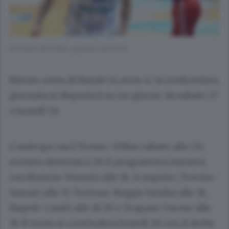
Giordano Bortolani, guardia canturina
Niente sosta di Natale in serie A: la tredicesima
giornata si disputerà su tre giorni, da sabato 27
a lunedì 29.
L’anticipo sarà Trento-Udine sabato alle 20,
mentre domenica 28 il programma inizierà
con Brescia-Venezia alle 16. A seguire, Treviso-
Sassari alle 17, Tortona-Reggio Emilia alle 18,
Napoli-Cantù alle 18.30 e Trapani-Varese alle
19. Il turno si concluderà lunedì 29 con il derby