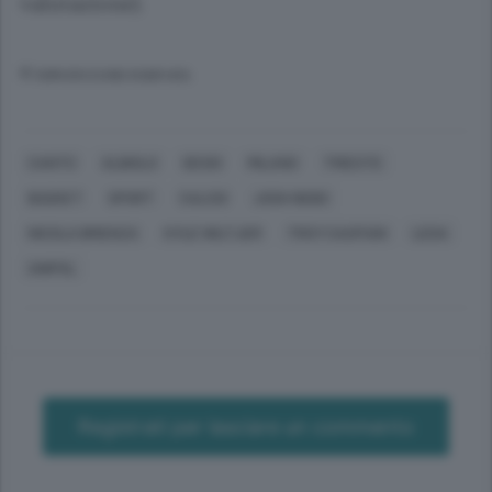
valutazione).
© RIPRODUZIONE RISERVATA
CANTÙ
ALBIOLO
DESIO
MILANO
TRIESTE
BASKET
SPORT
CALCIO
JOSH NEBO
NICOLA BRIENZA
KYLE WILTJER
TROY CAUPAIN
LEGA
UNIPOL
Registrati per lasciare un commento