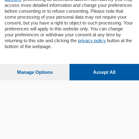
mq.
145
locali:
4
access more detailed information and change your preferences
before consenting or to refuse consenting. Please note that
some processing of your personal data may not require your
consent, but you have a right to object to such processing. Your
preferences will apply to this website only. You can change
your preferences or withdraw your consent at any time by
returning to this site and clicking the
privacy policy
button at the
Sezioni
bottom of the webpage.
Settimanali
Manage Options
Accept All
Territorio
Sport
Chi Siamo
Servizi