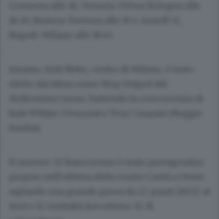
Cremona alle 18, Venezia-Virtus Bologna alle
18.30, Brescia-Tortona alle 19 e, lunedì 12,
Napoli-Milano alle 18.45.
Intanto, Josh Nebo, centro di Milano, è stato
eletto dai tifosi come Mvp Unipol del
dodicesimo turno, battendo la concorrenza di
Kyle Wiltjer (Venezia) e Troy Caupain (Reggio
Emilia).
Il numero 32 biancorosso è stato protagonista
proprio nell’ultima sfida contro Cantù a Desio
siglando una grande prova da 22 punti (10/12 al
tiro) e 12 rimbalzi (un ottimo 32 di