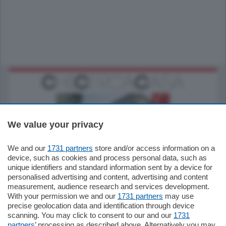
We value your privacy
We and our
1731 partners
store and/or access information on a
795.000
€
device, such as cookies and process personal data, such as
unique identifiers and standard information sent by a device for
Como - Como
personalised advertising and content, advertising and content
Quadrilocale
measurement, audience research and services development.
Zona Como Borghi. Nel complesso di
With your permission we and our
1731 partners
may use
nuova costruzione "JIULIUS" in Classe
precise geolocation data and identification through device
Energetica A2 proponiamo ampio
scanning. You may click to consent to our and our
1731
Quadrilocale …
partners
’ processing as described above. Alternatively you may