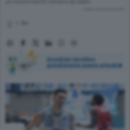
un nuovo match lontano da Desio
Lettura meno di un minuto.
L. Spo.
Accedi per ascoltare
gratuitamente questo articolo