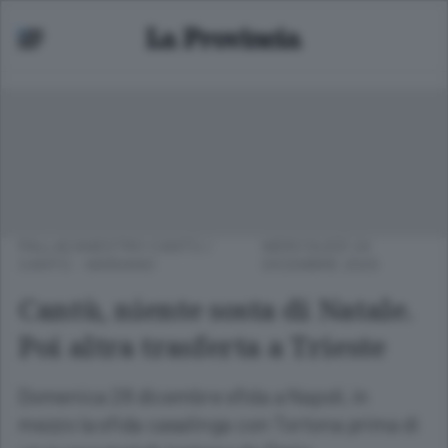
PALLACANESTRO CANTÙ
/
MERCOLEDÌ 24
CANTÙ - MARIANO
DICEMBRE 2025
Cantù, niente sosta di Natale.
Poi altra trasferta a Trieste
Domenica 28 dicembre sfida a Napoli, in
mezzo la sfida casalinga con Tortona prima di