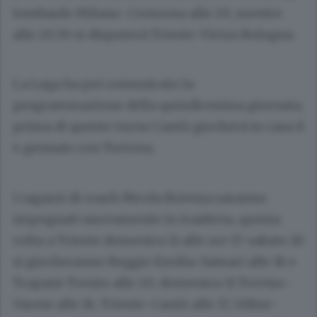
lombardo Milano-Cremona alle 20, mentre
alle 20.30 si disputerà Trieste-Virtus Bologna.
La Lega ha poi comunicato la
programmazione della quindicesima giornata,
prima di questo turno Cantù giocherà in casa il
4 gennaio con Tortona.
I ragazzi di coach Nicola Brienza saranno
impegnati nuovamente in trasferta, questa
volta a Trieste domenica 11 alle ore 17: sabato 10
si giocheranno Reggio Emilia-Sassari alle 18 e
Trapani-Trento alle 20, domenica 11 Treviso-
Varese alle 16, Trieste-Cantù alle 17, Udine-