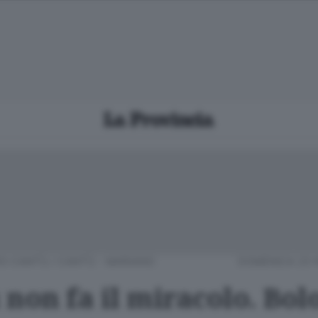
RO CANTÙ
/
CANTÙ - MARIANO
DOMENICA 23 
non fa il miracolo. Bol