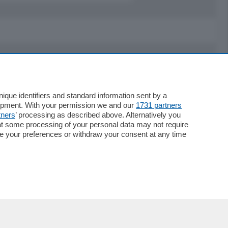
Servizi
Necrologie
que identifiers and standard information sent by a
lopment. With your permission we and our
1731 partners
Pubblicità
tners
’ processing as described above. Alternatively you
Concorsi
at some processing of your personal data may not require
Abbonamenti
nge your preferences or withdraw your consent at any time
Più letti
Le aziende comunicano
Speciali
Cinema
ChiCercaCasa
Archivio
Meteo