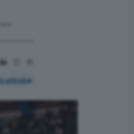
mai a
ra meno di un minuto.
o articolo