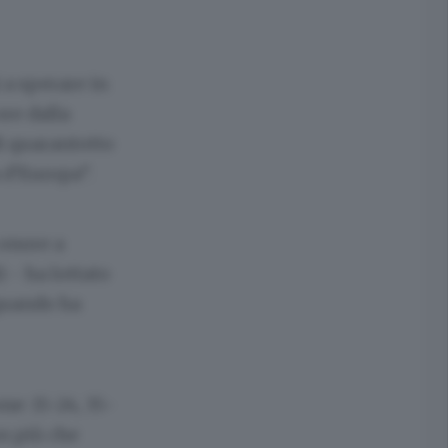
 a sperare in
ore dalla
i quarantotto
 d’Europa”.
 onore a
 - ha lottato
 quando ha
ne: 15-24, 35-
un più che