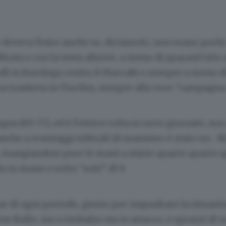
 doveva finire anche se, diciamolo, non erano pochi
ibrata e con la testa altrove, a meno di quarant’otto 
rdì in Eurolega contro il Maccabi e sempre a meno d
a trasferta in Turchia, sempre alla voce “campagna
gna (89-77), ed è l’ottava volta in nove giornate, ma
nche a svantaggi siderali (il massimo è stato un -18)
e, mangiandosi pure le mani a inizio quarto quarto
la in mano e sotto “solo” di 9.
ine di ogni periodo, giusto per inquadrare la situazio
ne Ballo, sia a rimbalzo sia in attacco, e sprazzi di 