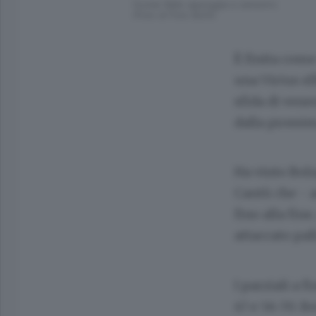
Oumar Ballo appoggia a canestro
(Foto di Foto Butti)
È finita come
una Virtus sf
sfida di vene
dalla prossim
Ha vinto Bolo
Cantù che - a
fino alla fin
attaccato pal
I parziali a f
47 e 56-70. Be