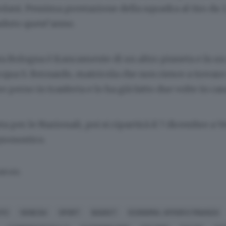
olani. Pessima prestazione della squadra al tiro da 
aduto quest’anno.
a Bologna è francamente di un altro pianeta e fa un
Acqua S. Bernardo, matricola che non riesce a trovare
 perso in trasferta e lo ha già fatto due volte in cas
a per le Nazionali, poi si ripartirà il 7 dicembre a V
pronostico.
SERVATA
TÙ
VENEZIA
SPORT
BASKET
ECONOMIA, AFFARI E FINANZA