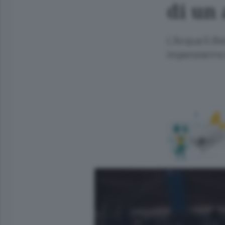
di un 
L’Acqua S.Ber
impensierire 