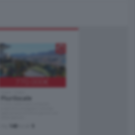
770.000
€
Como - Como
Plurilocale
in zona residenziale e tranquilla,
proponiamo prestigioso e luminoso
appartamento all'ultimo piano di uno
stabile signorile …
mq.
140
locali:
5