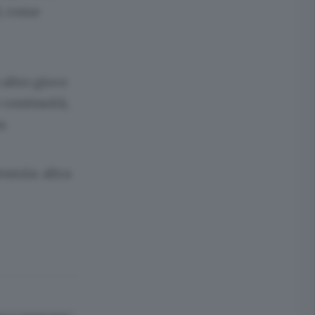
3, come
 altro gioco
 continuità,
a.
enezia: altra