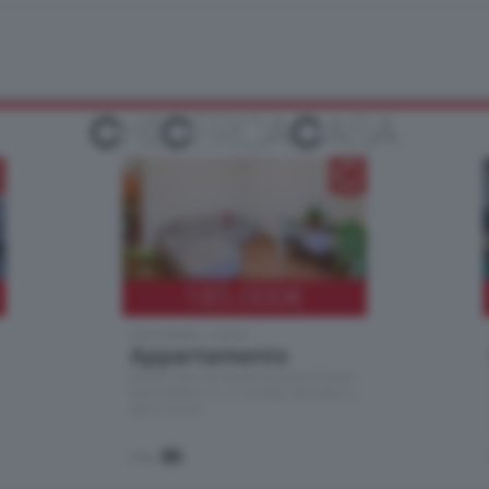
185.000
€
Cernobbio - Como
Appartamento
Situato nella tranquilla frazione di Piazza
Santo Stefano, in un contesto riservato e a
pochi minuti …
mq.
80