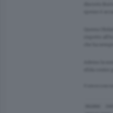
discreto Bort
spesso è acc
Questa Olidat
rispetto all’
che ha sempre
Adesso la sost
sfida contro 
© RIPRODUZIONE RI
BOLOGNA
CAN