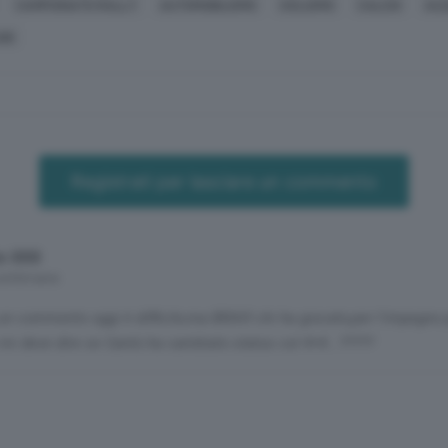
CAMPIONATO RALLY
AUTOMOBILISMO
CICLISMO
CALCIO
AC
BI
Registrati per lasciare un commento
o XXX
 settimane
un commento oggi è difficile,ma BRAVI chi ha giocato,per l'impegno
mi deve dire se Cantù ha cambiato status col 4+4...?????