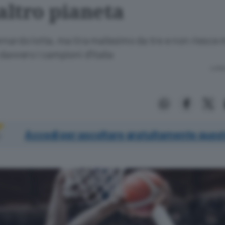
altro pianeta
nardo lotta, ma tira malissimo da tre e non riesce 
davvero i campioni d’Italia
Lettu
Accedi per ascoltare gratuitamente quest