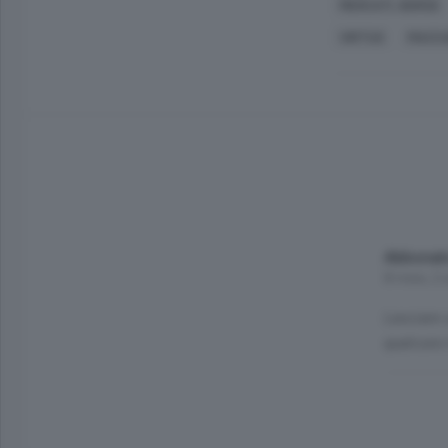
MERCATI, BORSE
VIRTUS
MACCA
Abbonat
8 mesi, 2
Lasciare 
qualcuno 