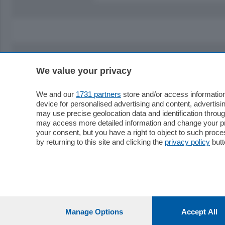
We value your privacy
Sezioni
Territor
Cronaca
Como
We and our
1731 partners
store and/or access information
device for personalised advertising and content, advert
Economia
Cintura
may use precise geolocation data and identification throu
Cultura e Spettacoli
Lago e val
may access more detailed information and change your pre
Sport
Cantù e M
your consent, but you have a right to object to such proc
Editoriali
Erba
by returning to this site and clicking the
privacy policy
butt
Podcast
Olgiate e 
Quatar Pass
Media Inglese
Sport
Storie nella Breva
Dirette C
Focus
Classifica
Manage Options
Accept All
Up
Notizie C