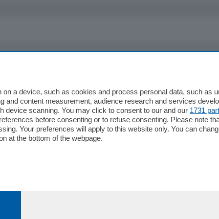
io
Chi Siamo
Redazione
 on a device, such as cookies and process personal data, such as uni
ising and content measurement, audience research and services deve
Editore
gh device scanning. You may click to consent to our and our
1731 par
li
Contatti
ferences before consenting or to refuse consenting. Please note th
ariano
Privacy e Policy
essing. Your preferences will apply to this website only. You can cha
on at the bottom of the webpage.
bassa
alcio Como
 Serie B
alcio Como