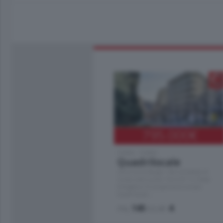
795.000
€
Como - Como
Quadrilocale
Zona Como Borghi. Nel complesso di
nuova costruzione "JIULIUS" in Classe
Energetica A2 proponiamo ampio
Quadrilocale …
mq.
145
locali:
4