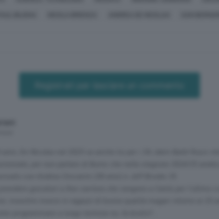
AUL BILIGHA
NICOLA BRIENZA
ANDREA DE NICOLAO
SAN BERNA
Registrati per lasciare un commento
iani
 mese
4 anni, De Nicolao nel 2025 va anche lui per i 34, idem Baldi Rossi ch
uriennale, per non parlare di Burns che nella stagione 2024/25 andrà 
rovato con Andrea Cinciarini (38 anni) e Jeff Brooks 35.
 prendere giocatori a fine carriera che vengono a Cantù per l'ultimo 
i, investire invece in ragazzi di buona qualità magari intorno ai 25 a
oter programmare a lungo termine no, fa brutto?...