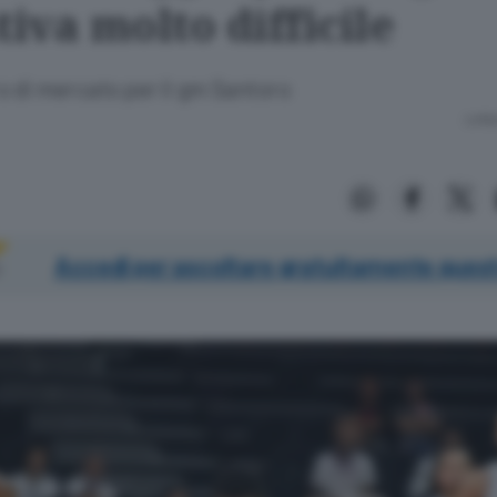
tiva molto difficile
o di mercato per il gm Santoro
Lettu
Accedi per ascoltare gratuitamente quest