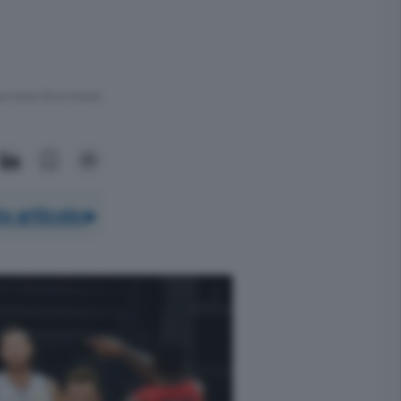
ra meno di un minuto.
o articolo