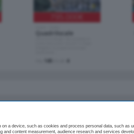
795.000
€
Como - Como
Quadrilocale
Zona Como Borghi. Nel complesso di
nuova costruzione "JIULIUS" in Classe
Energetica A2 proponiamo ampio
Quadrilocale …
mq.
145
locali:
4
io
Chi Siamo
Redazione
 on a device, such as cookies and process personal data, such as uni
ising and content measurement, audience research and services deve
Editore