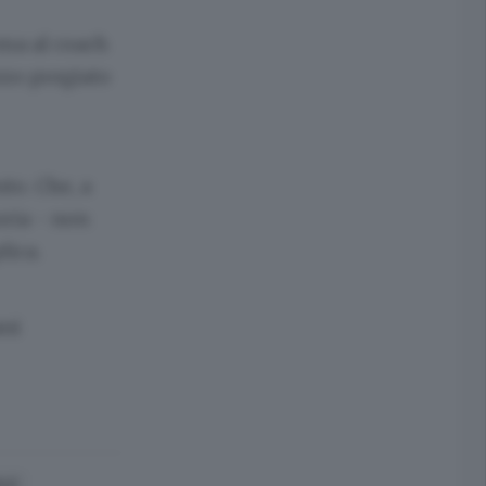
rma al coach
zzo pregiato
nto. Che, a
oria - non
lica.
ani
ALE