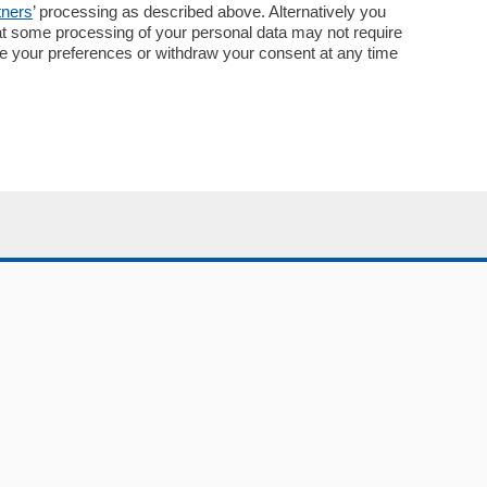
tners
’ processing as described above. Alternatively you
Concorsi
at some processing of your personal data may not require
Abbonamenti
nge your preferences or withdraw your consent at any time
Più letti
Le aziende comunicano
Speciali
Cinema
ChiCercaCasa
Archivio
Meteo
Skill Alexa
Elezioni 2024