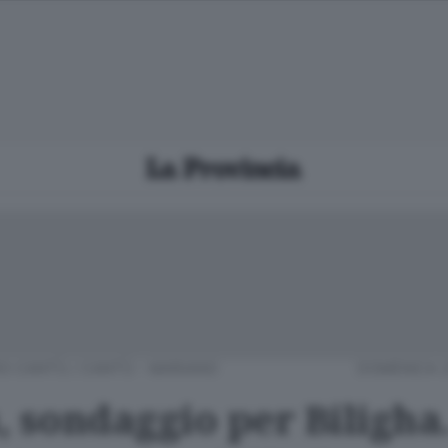
RO CANTÙ
/
CANTÙ - MARIANO
DOMENICA 2
, sondaggio per Biligha