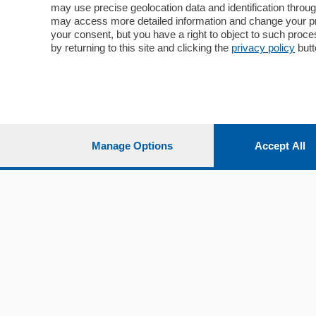
may use precise geolocation data and identification throu
Cultura e Spettacoli
Lago e val
may access more detailed information and change your pre
Sport
Cantù e M
your consent, but you have a right to object to such proc
Editoriali
Erba
by returning to this site and clicking the
privacy policy
butt
Podcast
Olgiate e 
Quatar Pass
Media Inglese
Sport
Storie nella Breva
Dirette C
Focus
Classifica
Manage Options
Accept All
Up
Notizie C
Dossier
Classifica
Classifica
Settimanali
Classifich
L'Ordine
Imprese & Lavoro
Diogene
Salute & Benessere
Frontiera