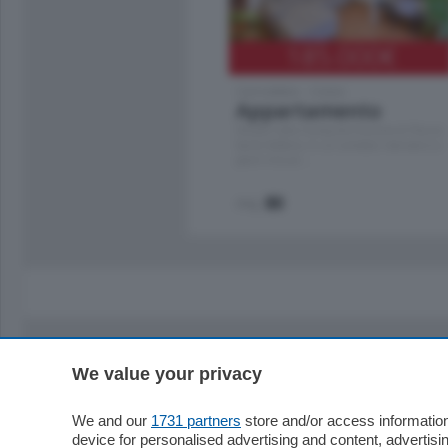
185.000
€
Cernobbio - Como
Appartamento
Situato nella tranquilla frazione di Piazza
Santo Stefano, in un contesto riservato e a
pochi minuti …
mq.
80
We value your privacy
Sezioni
Territor
Cronaca
Como
We and our
1731 partners
store and/or access information
device for personalised advertising and content, advert
Economia
Cintura