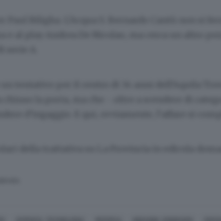
 Paul Biligha. L’Acqua S. Bernardo Cantù non si fe
a e al play Andrea De Nicolao, ma cerca un altro pe
i serie A.
 un tentativo per il centro di 34 anni dell’Aquila Tre
a chiuso la porta, ma che - oltre a scendere di categ
dere d’ingaggio. E qui, ovviamente, l’affare si comp
colari della trattativa su La Provincia in edicola dom
SERVATA
TO
SCIENZA, TECNOLOGIA
RICERCA
INDAGINI, SONDAGGI
SOCI