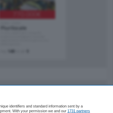
770.000
€
Como - Como
Plurilocale
in zona residenziale e tranquilla,
proponiamo prestigioso e luminoso
appartamento all'ultimo piano di uno
stabile signorile …
mq.
140
locali:
5
Servizi
Necrologie
que identifiers and standard information sent by a
lopment. With your permission we and our
1731 partners
Pubblicità