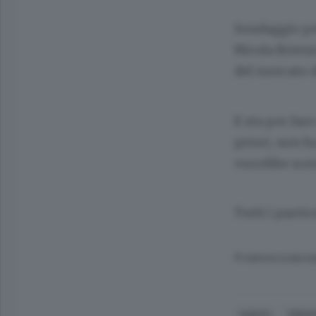
Sondaggio per
Nicola Brienz
del mercato d
E sta per fare
priori, non h
vorrebbe scen
Tutti i parti
© RIPRODUZIONE RI
CANTÙ
TREN