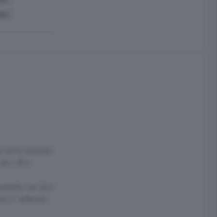
RDO
e verrà rinnovato
per i 40 e
contratto con Zero
nni e "affamati"