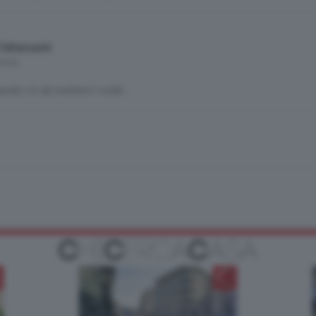
Tettamanti
 mese
ndo c'è da mettere I soldi....