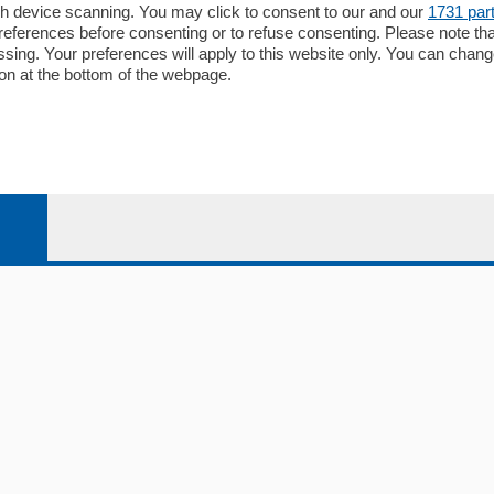
gh device scanning. You may click to consent to our and our
1731 par
li
Contatti
ferences before consenting or to refuse consenting. Please note th
ariano
Privacy e Policy
essing. Your preferences will apply to this website only. You can cha
on at the bottom of the webpage.
bassa
alcio Como
 Serie B
alcio Como
 Serie A
 Serie A Femminile
e