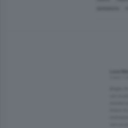
DEMOGRAFIA
P
Luca Mar
2 anni, 1
Biligha 3
con un pl
avevano p
Invece di
motivazion
con cui p