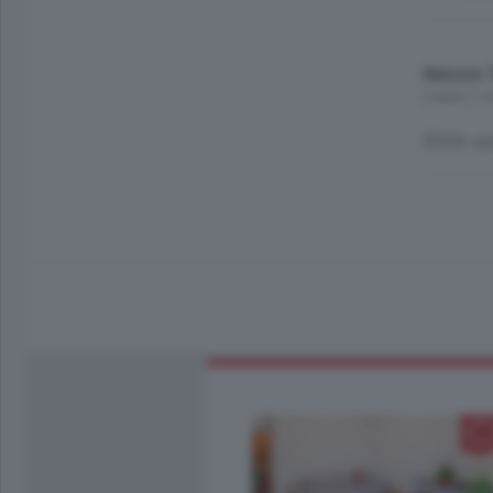
Alessio 
2 anni, 1
Ehhhh, qua